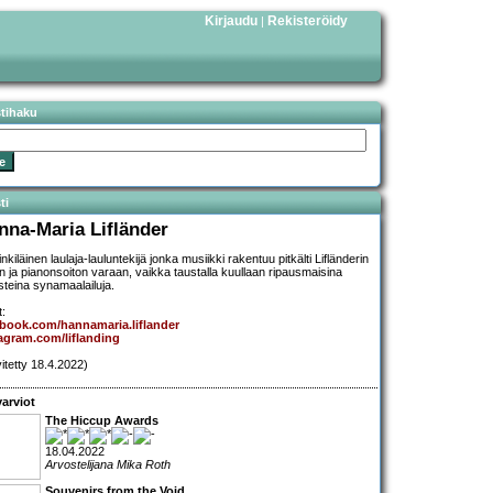
Kirjaudu
Rekisteröidy
|
stihaku
ti
nna-Maria Lifländer
nkiläinen laulaja-lauluntekijä jonka musiikki rakentuu pitkälti Lifländerin
un ja pianonsoiton varaan, vaikka taustalla kuullaan ripausmaisina
teina synamaalailuja.
t:
book.com/hannamaria.liflander
agram.com/liflanding
vitetty 18.4.2022)
arviot
The Hiccup Awards
18.04.2022
Arvostelijana Mika Roth
Souvenirs from the Void