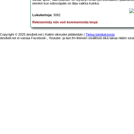
etenkin kun edessäpäin on tilaa vaikka kuinka.
Lukukertoja:
3082
Rekisteröidy niin voit kommentoida levyä
Copyright © 2025 desibeli.net | Kaikki oikeudet pidätetään |
Tietoa toimituksesta
desibeli.net ei vastaa Facebook-, Youtube- ja last.fm-linkkien sisällöstä eikä takaa niiden sisä