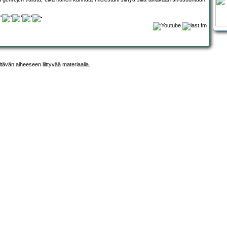
ltävän aiheeseen liittyvää materiaalia.