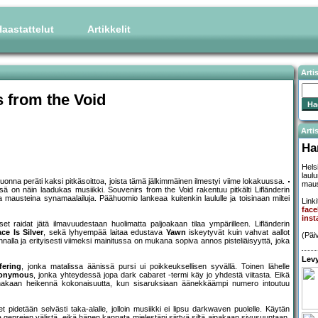
aastattelut
Artikkelit
Arti
s from the Void
Artis
Ha
Helsi
laul
 vuonna peräti kaksi pitkäsoittoa, joista tämä jälkimmäinen ilmestyi viime lokakuussa.
maus
on näin laadukas musiikki. Souvenirs from the Void rakentuu pitkälti Lifländerin
a mausteina synamaalailuja. Päähuomio lankeaa kuitenkin laululle ja toisinaan miltei
Linki
face
inst
aidat jätä ilmavuudestaan huolimatta paljoakaan tilaa ympärilleen. Lifländerin
ce Is Silver
, sekä lyhyempää laitaa edustava
Yawn
iskeytyvät kuin vahvat aallot
(Päi
nnalla ja erityisesti viimeksi mainitussa on mukana sopiva annos pisteliäisyyttä, joka
Levy
fering
, jonka matalissa äänissä pursi ui poikkeuksellisen syvällä. Toinen lähelle
onymous
, jonka yhteydessä jopa dark cabaret -termi käy jo yhdestä viitasta. Eikä
akaan heikennä kokonaisuutta, kun sisaruksiaan äänekkäämpi numero intoutuu
idetään selvästi taka-alalle, jolloin musiikki ei lipsu darkwaven puolelle. Käytän
a genrejen välistä, eikä hänen kannata mielestäni siirtyä siltä ainakaan sivusuuntaan,