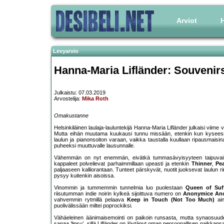
Arviot
H
Levyarvio
Hanna-Maria Lifländer: Souvenir
Julkaistu: 07.03.2019
Arvostelija:
Mika Roth
Omakustanne
Helsinkiläinen laulaja-lauluntekijä Hanna-Maria Lifländer julkaisi viime
Mutta eihän muutama kuukausi tunnu missään, etenkin kun kyseessä 
laulun ja pianonsoiton varaan, vaikka taustalla kuullaan ripausmaisin
puheeksi muuttuvalle lausunnalle.
Vähemmän on nyt enemmän, eivätkä tummasävyisyyteen taipuvaiset r
kappaleet polveilevat parhaimmillaan upeasti ja etenkin
Thinner
,
Pea
paljaaseen kalliorantaan. Tunteet pärskyvät, nuotit juoksevat laulun ri
pysyy kuitenkin aisoissa.
Vinommin ja tummemmin tunnelmia luo puolestaan
Queen of Suf
riisutumman indie noirin kylkeä sijoittuva numero on
Anonymice An
vahvemmin rytmillä pelaava
Keep in Touch (Not Too Much)
ain
puolivälissään miltei poprockiksi.
Vähäeleinen äänimaisemointi on paikoin runsasta, mutta synaosuudet p
sanaa ’lipsu’, sillä Lifländer on löytänyt oman persoonallisen paikkans