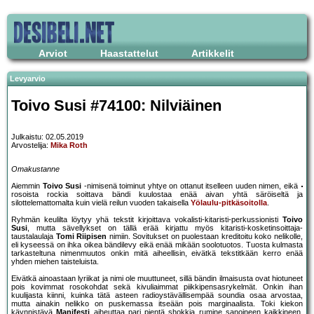
Arviot
Haastattelut
Artikkelit
Levyarvio
Toivo Susi #74100: Nilviäinen
Julkaistu: 02.05.2019
Arvostelija:
Mika Roth
Omakustanne
Aiemmin
Toivo Susi
-nimisenä toiminut yhtye on ottanut itselleen uuden nimen, eikä
rosoista rockia soittava bändi kuulostaa enää aivan yhtä säröiseltä ja
silottelemattomalta kuin vielä reilun vuoden takaisella
Yölaulu-pitkäsoitolla
.
Ryhmän keulilta löytyy yhä tekstit kirjoittava vokalisti-kitaristi-perkussionisti
Toivo
Susi
, mutta sävellykset on tällä erää kirjattu myös kitaristi-kosketinsoittaja-
taustalaulaja
Tomi Riipisen
nimiin. Sovitukset on puolestaan kreditoitu koko nelikolle,
eli kyseessä on ihka oikea bändilevy eikä enää mikään soolotuotos. Tuosta kulmasta
tarkasteltuna nimenmuutos onkin mitä aiheellisin, eivätkä tekstitkään kerro enää
yhden miehen taisteluista.
Eivätkä ainoastaan lyriikat ja nimi ole muuttuneet, sillä bändin ilmaisusta ovat hiotuneet
pois kovimmat rosokohdat sekä kivuliaimmat piikkipensasrykelmät. Onkin ihan
kuulijasta kiinni, kuinka tätä asteen radioystävällisempää soundia osaa arvostaa,
mutta ainakin nelikko on puskemassa itseään pois marginaalista. Toki kiekon
käynnistävä
Manifesti
aiheuttaa pari pientä shokkia rumine sanoineen kaikkineen,