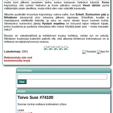
mutta tuon jälkeen punainen lanka tuntuu katoavan hetkeksi käsistä.
Kone
käynnistyy toki yskien hetkeksi ja kovin pitkäksi venyvä
Viesti tähtiin
pyrkii
välittämään jotain oleellista, mutta ehkä olen vain väärällä kanavalla.
Albumin puolivälin krouvista käynnistyy vahva vaihe, kun
Enkeli
,
Evoluution pää
ja
Nilviäinen
iskeytyvät yksi toisensa jälkeen tajuntaan. Enkelihän kuultiin jo
maistiaisena edellisellä kiekolla, ja siivu on myös tämän levyn korkein kohta.
Viimeiseksi numeroksi jätetty
Hyvästi maailma
on kevyesti nipun mittavin kipale,
jonka kuudesta ja puolesta minuutista olisi voinut höylätä jotain pois – mutta toisaalta:
miksi?
Muutos on väistämätöntä ja kehityksen kuuluu kehittyä, sehän nyt on selvää.
Nilviäinen kuulostaa kuitenkin paikoin silti, että albumia tehdessä kokonaisuus on jo
ohittanut arvojärjestyksessä osansa.
Lukukertoja:
2953
Rekisteröidy niin voit
kommentoida levyä
Artistihaku
Artisti
Toivo Susi #74100
Suoraa rockia soittava kotimainen yhtye.
Linkit: