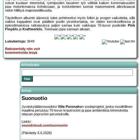
soivat kuulaan eteerisinä, rytmipuolen tasainen työ välttää kaiken konemaisuuden
jopa motorikmaissa kohdissaan, ja koskettimien luomat maisemoinnit alleviivaavat
nekin hillittyä majesteetillisuutta.
Täydellisen albumin ääressä tulee pohtineeksi myös folkin ja progen vaikutteita, sillä
vaikka kappaleet ovat päällisin puolin yksinkertaisia, on niiden kerroksellisissa ja
episodimaisissa ratkaisuissa paljon samaa kuin vaikkapa 70-luvun puolivälin
Pink
Floyd
illa ja
Kraftwerk
illa. Toisinaan jopa samaan aikaan.
Lukukertoja:
3649
Rekisteröidy niin voit
kommentoida levyä
Artistihaku
Artisti
Suonuotio
Jyväskyläläismuusikko
Ville Puronaho
n sooloprojekti, jonka musiikillinen
maailma perustuu 70-luvun krautrockin ja jopa ambientista kimmoketta
ottavan poprockin perustuksille.
Linkki:
soundcloud.com/suonuotio
(Päivitetty 6.6.2026)