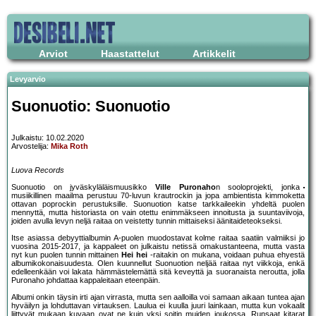
Arviot
Haastattelut
Artikkelit
Levyarvio
Suonuotio: Suonuotio
Julkaistu: 10.02.2020
Arvostelija:
Mika Roth
Luova Records
Suonuotio on jyväskyläläismuusikko
Ville Puronaho
n sooloprojekti, jonka
musiikillinen maailma perustuu 70-luvun krautrockin ja jopa ambientista kimmoketta
ottavan poprockin perustuksille. Suonuotion katse tarkkaileekin yhdeltä puolen
mennyttä, mutta historiasta on vain otettu enimmäkseen innoitusta ja suuntaviivoja,
joiden avulla levyn neljä raitaa on veistetty tunnin mittaiseksi äänitaideteokseksi.
Itse asiassa debyyttialbumin A-puolen muodostavat kolme raitaa saatiin valmiiksi jo
vuosina 2015-2017, ja kappaleet on julkaistu netissä omakustanteena, mutta vasta
nyt kun puolen tunnin mittainen
Hei hei
-raitakin on mukana, voidaan puhua ehyestä
albumikokonaisuudesta. Olen kuunnellut Suonuotion neljää raitaa nyt viikkoja, enkä
edelleenkään voi lakata hämmästelemättä sitä keveyttä ja suoranaista neroutta, jolla
Puronaho johdattaa kappaleitaan eteenpäin.
Albumi onkin täysin irti ajan virrasta, mutta sen aalloilla voi samaan aikaan tuntea ajan
hyväilyn ja lohduttavan virtauksen. Laulua ei kuulla juuri lainkaan, mutta kun vokaalit
liittyvät mukaan kuvaan ovat ne kuin yksi soitin muiden joukossa. Runsaat kitarat