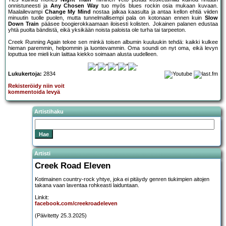
onnistuneesti ja
Any Chosen Way
tuo myös blues rockin osia mukaan kuvaan.
Maalailevampi
Change My Mind
nostaa jalkaa kaasulta ja antaa kellon ehtiä viiden
minuutin tuolle puolen, mutta tunnelmallisempi pala on kotonaan ennen kuin
Slow
Down Train
pääsee boogierokkaamaan iloisesti kolisten. Jokainen palanen edustaa
yhtä puolta bändistä, eikä yksikään noista paloista ole turha tai tarpeeton.
Creek Running Again tekee sen minkä toisen albumin kuuluukin tehdä: kaikki kulkee
hieman paremmin, helpommin ja luontevammin. Oma soundi on nyt oma, eikä levyn
loputtua tee mieli kuin laittaa kiekko soimaan alusta uudelleen.
Lukukertoja:
2834
Rekisteröidy niin voit
kommentoida levyä
Artistihaku
Artisti
Creek Road Eleven
Kotimainen country-rock yhtye, joka ei pitäydy genren tiukimpien aitojen
takana vaan laventaa rohkeasti laiduntaan.
Linkit:
facebook.com/creekroadeleven
(Päivitetty 25.3.2025)