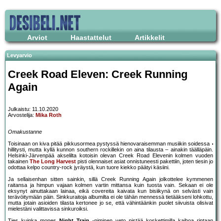
Arviot
Haastattelut
Artikkelit
Levyarvio
Creek Road Eleven: Creek Running
Again
Julkaistu: 11.10.2020
Arvostelija:
Mika Roth
Omakustanne
Toisinaan on kiva pitää pikkusormea pystyssä hienovaraisemman musiikin soidessa
hillitysti, mutta kyllä kunnon southern rockillekin on aina tilausta – ainakin täälläpäin.
Helsinki-Järvenpää akselilta kotoisin olevan Creek Road Elevenin kolmen vuoden
takainen
The Long Harvest
pisti olennaiset asiat onnistuneesti pakettiin, joten tiesin jo
odottaa kelpo country-rock jyräystä, kun tuore kiekko päätyi käsiini.
Ja sellaisenhan sitten sainkin, sillä Creek Running Again jolkottelee kymmenen
raitansa ja himpun vajaan kolmen vartin mittansa kuin tuosta vain. Sekaan ei ole
eksynyt ainuttakaan lainaa, eikä covereita kaivata kun bisiikynä on selvästi vain
terävöitymään päin. Sinkkuraitoja albumilta ei ole tähän mennessä tietääkseni lohkottu,
mutta jotain asioiden tilasta kertonee jo se, että vähintäänkin puolet siivuista olisivat
mielestäni valittavissa sinkuroiksi.
Ties kuinka mones
Night Train
-niminen veto pistää koskettimilla kaihoa rintaan