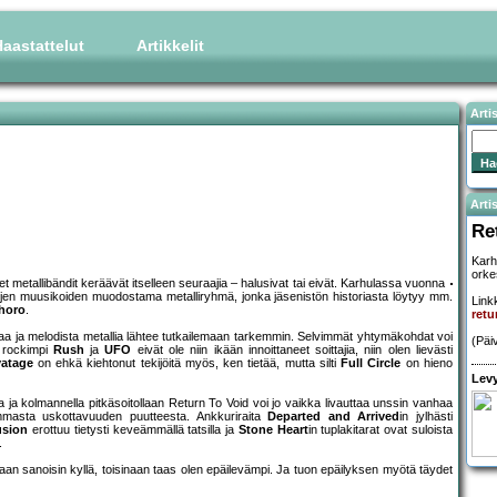
aastattelut
Artikkelit
Arti
Artis
Re
Karh
orkes
metallibändit keräävät itselleen seuraajia – halusivat tai eivät. Karhulassa vuonna
jen muusikoiden muodostama metalliryhmä, jonka jäsenistön historiasta löytyy mm.
Linkk
horo
.
retu
vaa ja melodista metallia lähtee tutkailemaan tarkemmin. Selvimmät yhtymäkohdat voi
(Päi
n rockimpi
Rush
ja
UFO
eivät ole niin ikään innoittaneet soittajia, niin olen lievästi
atage
on ehkä kiehtonut tekijöitä myös, ken tietää, mutta silti
Full Circle
on hieno
Levy
illa ja kolmannella pitkäsoitollaan Return To Void voi jo vaikka livauttaa unssin vanhaa
masta uskottavuuden puutteesta. Ankkuriraita
Departed and Arrived
in jylhästi
usion
erottuu tietysti keveämmällä tatsilla ja
Stone Heart
in tuplakitarat ovat suloista
.
n sanoisin kyllä, toisinaan taas olen epäilevämpi. Ja tuon epäilyksen myötä täydet