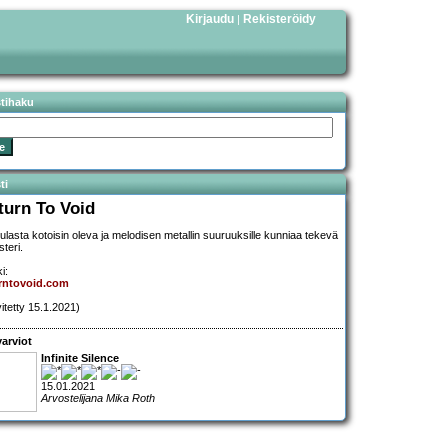
Kirjaudu
Rekisteröidy
|
stihaku
ti
turn To Void
ulasta kotoisin oleva ja melodisen metallin suuruuksille kunniaa tekevä
teri.
i:
rntovoid.com
vitetty 15.1.2021)
arviot
Infinite Silence
15.01.2021
Arvostelijana Mika Roth