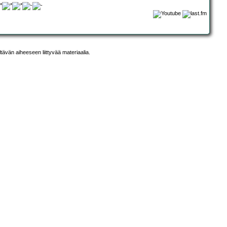
ltävän aiheeseen liittyvää materiaalia.