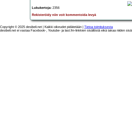
Lukukertoja:
2356
Rekisteröidy niin voit kommentoida levyä
Copyright © 2025 desibeli.net | Kaikki oikeudet pidätetään |
Tietoa toimituksesta
desibeli.net ei vastaa Facebook-, Youtube- ja last.fm-linkkien sisällöstä eikä takaa niiden sisä