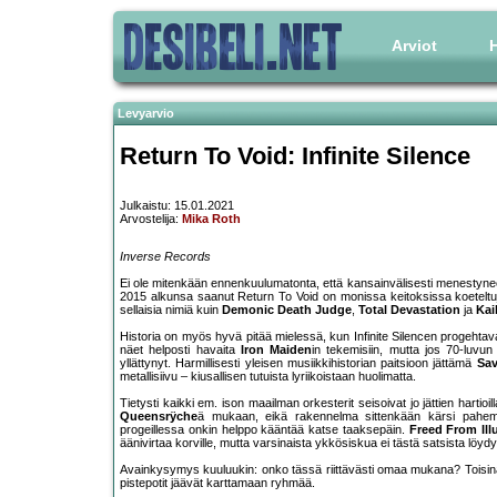
Arviot
H
Levyarvio
Return To Void: Infinite Silence
Julkaistu: 15.01.2021
Arvostelija:
Mika Roth
Inverse Records
Ei ole mitenkään ennenkuulumatonta, että kansainvälisesti menestyneet 
2015 alkunsa saanut Return To Void on monissa keitoksissa koeteltu
sellaisia nimiä kuin
Demonic Death Judge
,
Total Devastation
ja
Kai
Historia on myös hyvä pitää mielessä, kun Infinite Silencen progehta
näet helposti havaita
Iron Maiden
in tekemisiin, mutta jos 70-luvu
yllättynyt. Harmillisesti yleisen musiikkihistorian paitsioon jättämä
Sav
metallisiivu – kiusallisen tutuista lyriikoistaan huolimatta.
Tietysti kaikki em. ison maailman orkesterit seisoivat jo jättien hartio
Queensrÿche
ä mukaan, eikä rakennelma sittenkään kärsi pahem
progeillessa onkin helppo kääntää katse taaksepäin.
Freed From Ill
äänivirtaa korville, mutta varsinaista ykkösiskua ei tästä satsista löydy
Avainkysymys kuuluukin: onko tässä riittävästi omaa mukana? Toisinaa
pistepotit jäävät karttamaan ryhmää.