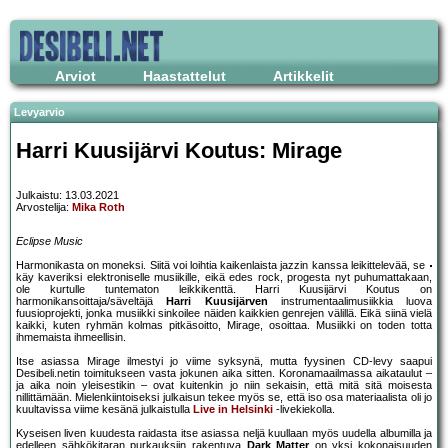
Arviot
Haastattelut
Artikkelit
Levyarvio
Harri Kuusijärvi Koutus: Mirage
Julkaistu: 13.03.2021
Arvostelija:
Mika Roth
Eclipse Music
Harmonikasta on moneksi. Siitä voi loihtia kaikenlaista jazzin kanssa leikittelevää, se
käy kaveriksi elektroniselle musiikille, eikä edes rock, progesta nyt puhumattakaan,
ole kurtulle tuntematon leikkikenttä. Harri Kuusijärvi Koutus on
harmonikansoittaja/säveltäjä
Harri Kuusijärven
instrumentaalimusiikkia luova
fuusioprojekti, jonka musiikki sinkoilee näiden kaikkien genrejen välillä. Eikä siinä vielä
kaikki, kuten ryhmän kolmas pitkäsoitto, Mirage, osoittaa. Musiikki on toden totta
ihmemaista ihmeellisin.
Itse asiassa Mirage ilmestyi jo viime syksynä, mutta fyysinen CD-levy saapui
Desibeli.netin toimitukseen vasta jokunen aika sitten. Koronamaailmassa aikataulut –
ja aika noin yleisestikin – ovat kuitenkin jo niin sekaisin, että mitä sitä moisesta
nillittämään. Mielenkiintoiseksi julkaisun tekee myös se, että iso osa materiaalista oli jo
kuultavissa viime kesänä julkaistulla
Live in Helsinki
-livekiekolla.
Kyseisen liven kuudesta raidasta itse asiassa neljä kuullaan myös uudella albumilla ja
edelleen sähkökitaran purkauksiin rakentuva
Dark Matter
on yksi kokonaisuuden