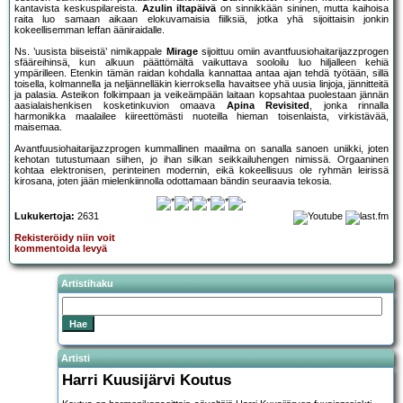
kantavista keskuspilareista.
Azulin iltapäivä
on sinnikkään sininen, mutta kaihoisa
raita luo samaan aikaan elokuvamaisia fiilksiä, jotka yhä sijoittaisin jonkin
kokeellisemman leffan ääniraidalle.
Ns. ’uusista biiseistä’ nimikappale
Mirage
sijoittuu omiin avantfuusiohaitarijazzprogen
sfääreihinsä, kun alkuun päättömältä vaikuttava sooloilu luo hiljalleen kehiä
ympärilleen. Etenkin tämän raidan kohdalla kannattaa antaa ajan tehdä työtään, sillä
toisella, kolmannella ja neljännelläkin kierroksella havaitsee yhä uusia linjoja, jännitteitä
ja palasia. Asteikon folkimpaan ja veikeämpään laitaan kopsahtaa puolestaan jännän
aasialaishenkisen kosketinkuvion omaava
Apina Revisited
, jonka rinnalla
harmonikka maalailee kiireettömästi nuoteilla hieman toisenlaista, virkistävää,
maisemaa.
Avantfuusiohaitarijazzprogen kummallinen maailma on sanalla sanoen uniikki, joten
kehotan tutustumaan siihen, jo ihan silkan seikkailuhengen nimissä. Orgaaninen
kohtaa elektronisen, perinteinen modernin, eikä kokeellisuus ole ryhmän leirissä
kirosana, joten jään mielenkiinnolla odottamaan bändin seuraavia tekosia.
Lukukertoja:
2631
Rekisteröidy niin voit
kommentoida levyä
Artistihaku
Artisti
Harri Kuusijärvi Koutus