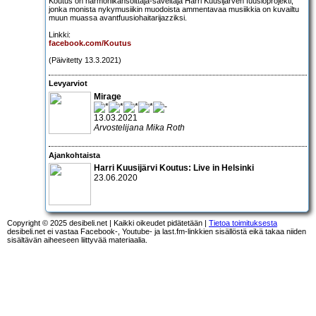
Koutus on harmonikansoittaja-säveltäjä Harri Kuusijärven fuusioprojekti,
jonka monista nykymusiikin muodoista ammentavaa musiikkia on kuvailtu
muun muassa avantfuusiohaitarijazziksi.
Linkki:
facebook.com/Koutus
(Päivitetty 13.3.2021)
Levyarviot
Mirage
13.03.2021
Arvostelijana Mika Roth
Ajankohtaista
Harri Kuusijärvi Koutus: Live in Helsinki
23.06.2020
Copyright © 2025 desibeli.net | Kaikki oikeudet pidätetään |
Tietoa toimituksesta
desibeli.net ei vastaa Facebook-, Youtube- ja last.fm-linkkien sisällöstä eikä takaa niiden
sisältävän aiheeseen liittyvää materiaalia.