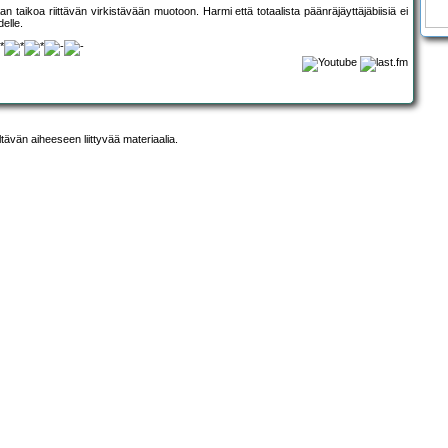
an taikoa riittävän virkistävään muotoon. Harmi että totaalista päänräjäyttäjäbiisiä ei
elle.
ltävän aiheeseen liittyvää materiaalia.