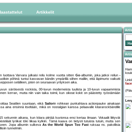
aastattelut
Artikkelit
Arti
Artis
Va
Hami
kouk
luottava Varvara julkaisi reilu kolme vuotta sitten
Go
-albumin, joka jatkoi reilun
ä. Tuolloin pöhinä tuntui kasvavan bändin ympärillä siihen malliin, että läpimurto vaikutti
Linkk
 sepposen selälleen, joten on seuraavan yrityksen aika.
fac
un säröisestä rockista, 00-luvun moderneista tuulista ja 10-luvun vapaammista
(Päi
ennen kerran, mutta niin vain taika toimii, kun oikeat kokit on päästetty työstämään
Levy
oittaa Seattlen suuntaan, eikä
Sailor
in rohkean punkahtava actionpauke ainakaan
sa aina ensinnä itseltään, mikä on nostalgian kanssa pelaavalle kitararockbändille
 sekunnin aikana, kun kitara piirtää kuvionsa ensi kertaa ilmaan. Vokaalit liittyvät
iäät lyriikat töki liikaa kylkiin. Tämä kaava on tietysti tutuista tutuin, mutta sen
toiseen. Jopa albumin sulkeva
As the World Spun Too Fast
ruksaa ns. pakollisia
isiin tunnelmiin.