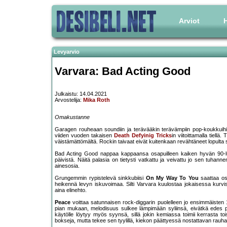
Arviot
H
Levyarvio
Varvara: Bad Acting Good
Julkaistu: 14.04.2021
Arvostelija:
Mika Roth
Omakustanne
Garagen rouheaan soundiin ja terävääkin terävämpiin pop-koukkuihin 
viiden vuoden takaisen
Death Defyinig Tricks
in viitoittamalla tiell
väistämättömältä. Rockin taivaat eivät kuitenkaan revähtäneet lopulta
Bad Acting Good nappaa kappaansa osapuilleen kaiken hyvän 90-luv
päivistä. Näitä palasia on tietysti vatkattu ja veivattu jo sen tuhann
ainesosia.
Grungemmin rypistelevä sinkkubiisi
On My Way To You
saattaa os
heikennä levyn iskuvoimaa. Silti Varvara kuulostaa jokaisessa kurvis
aina elinehto.
Peace
voittaa satunnaisen rock-diggarin puolelleen jo ensimmäisten 15
pian mukaan, melodisuus sulkee lämpimään syliinsä, eivätkä edes pistel
käytölle löytyy myös syynsä, sillä jokin kemiassa toimii kerrasta 
bokseja, mutta tekee sen tyylillä, kiekon päättyessä nostattavan rauhall