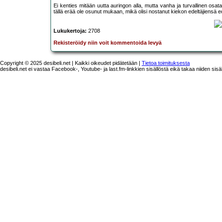
Ei kenties mitään uutta auringon alla, mutta vanha ja turvallinen osata
tällä erää ole osunut mukaan, mikä olisi nostanut kiekon edeltäjiensä ed
Lukukertoja:
2708
Rekisteröidy niin voit kommentoida levyä
Copyright © 2025 desibeli.net | Kaikki oikeudet pidätetään |
Tietoa toimituksesta
desibeli.net ei vastaa Facebook-, Youtube- ja last.fm-linkkien sisällöstä eikä takaa niiden sisä