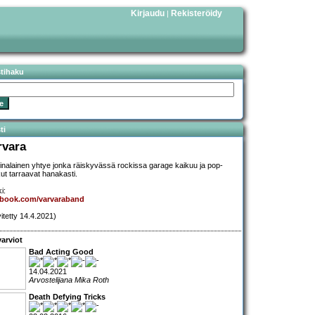
Kirjaudu
Rekisteröidy
|
stihaku
ti
rvara
nalainen yhtye jonka räiskyvässä rockissa garage kaikuu ja pop-
ut tarraavat hanakasti.
i:
ebook.com/varvaraband
vitetty 14.4.2021)
arviot
Bad Acting Good
14.04.2021
Arvostelijana Mika Roth
Death Defying Tricks