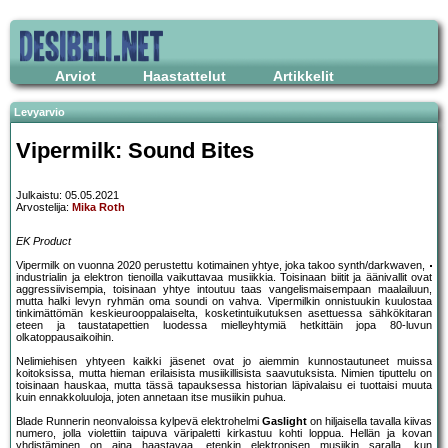
Arviot
Haastattelut
Artikkelit
Levyarvio
Vipermilk: Sound Bites
Julkaistu: 05.05.2021
Arvostelija:
Mika Roth
EK Product
Vipermilk on vuonna 2020 perustettu kotimainen yhtye, joka takoo synth/darkwaven,
industrialin ja elektron tienoilla vaikuttavaa musiikkia. Toisinaan biitit ja äänivallit ovat
aggressiivisempia, toisinaan yhtye intoutuu taas vangelismaisempaan maalailuun,
mutta halki levyn ryhmän oma soundi on vahva. Vipermilkin onnistuukin kuulostaa
tinkimättömän keskieurooppalaiselta, kosketintuikutuksen asettuessa sähkökitaran
eteen ja taustatapettien luodessa mielleyhtymiä hetkittäin jopa 80-luvun
olkatoppausaikoihin.
Nelimiehisen yhtyeen kaikki jäsenet ovat jo aiemmin kunnostautuneet muissa
koitoksissa, mutta hieman erilaisista musiikillisista saavutuksista. Nimien tiputtelu on
toisinaan hauskaa, mutta tässä tapauksessa historian läpivalaisu ei tuottaisi muuta
kuin ennakkoluuloja, joten annetaan itse musiikin puhua.
Blade Runnerin neonvaloissa kylpevä elektrohelmi
Gaslight
on hiljaisella tavalla kiivas
numero, jolla violettiin taipuva väripaletti kirkastuu kohti loppua. Hellän ja kovan
yhdistäminen on aina haastavaa, etenkin elektronisen musiikin saralla, kun