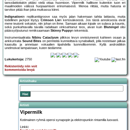
tanssilattioitakin pitäisi vielä ottaa huomioon. Vipermilk hallitsee kuitenkin tuon eri
maailmoiden välissä huopaamisen erinomaisesti. Menoa riittää, mutta hatusta ei
tarvitse pitää ihan joka mutkassa kiinni.
Indignation
in replikanttigroove saa myös jalan hakemaan tahtia lattiasta, mutta
todellinen jackpot löytyy
Crimson Lie
n kertosäkeestä. Jos tästä annoksesta eivät
mene teutonit sekaisin, niin johan on ihme. Samaan aikaan kipale on sulava ja kaunis,
sekä punkahtavalla tavalla radaltaan vinksahtanut teos, aivan kuin
Blutengel
olisi
päässyt/joutunut remiksaamaan
Skinny Puppy
n tekemisiä.
Instrumentaaliraita
Nibiru Cataclysm
pilkkoo levyn onnistuneesti kahteen osaan ja
ankkuriraita
Sound Bites
on perinteitä kunnioittava synaballadi, jolla nostetaan jalkaa
kaasulta ja annetaan vokaalien tipahdella luonnollisemmin. Kyllä androiditkin
unelmoivat lampaistaan, kuten tiedämme.
Lukukertoja:
2750
Rekisteröidy niin voit
kommentoida levyä
Artistihaku
Artisti
Vipermilk
Kotimainen ryhmä operoi synapopin ja elektropunkin rintamilla luovasti.
Linkki: