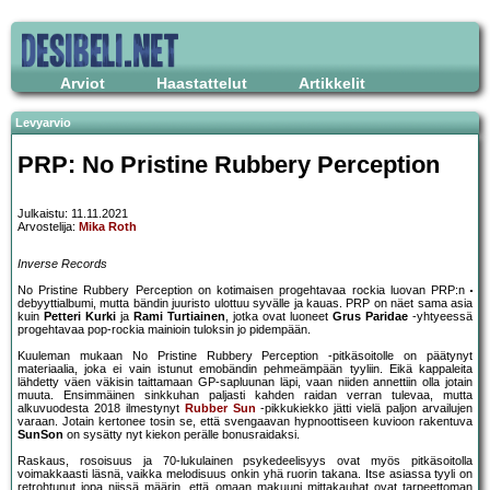
Arviot
Haastattelut
Artikkelit
Levyarvio
PRP: No Pristine Rubbery Perception
Julkaistu: 11.11.2021
Arvostelija:
Mika Roth
Inverse Records
No Pristine Rubbery Perception on kotimaisen progehtavaa rockia luovan PRP:n
debyyttialbumi, mutta bändin juuristo ulottuu syvälle ja kauas. PRP on näet sama asia
kuin
Petteri Kurki
ja
Rami Turtiainen
, jotka ovat luoneet
Grus Paridae
-yhtyeessä
progehtavaa pop-rockia mainioin tuloksin jo pidempään.
Kuuleman mukaan No Pristine Rubbery Perception -pitkäsoitolle on päätynyt
materiaalia, joka ei vain istunut emobändin pehmeämpään tyyliin. Eikä kappaleita
lähdetty väen väkisin taittamaan GP-sapluunan läpi, vaan niiden annettiin olla jotain
muuta. Ensimmäinen sinkkuhan paljasti kahden raidan verran tulevaa, mutta
alkuvuodesta 2018 ilmestynyt
Rubber Sun
-pikkukiekko jätti vielä paljon arvailujen
varaan. Jotain kertonee tosin se, että svengaavan hypnoottiseen kuvioon rakentuva
SunSon
on sysätty nyt kiekon perälle bonusraidaksi.
Raskaus, rosoisuus ja 70-lukulainen psykedeelisyys ovat myös pitkäsoitolla
voimakkaasti läsnä, vaikka melodisuus onkin yhä ruorin takana. Itse asiassa tyyli on
retrohtunut jopa niissä määrin, että omaan makuuni mittakauhat ovat tarpeettoman