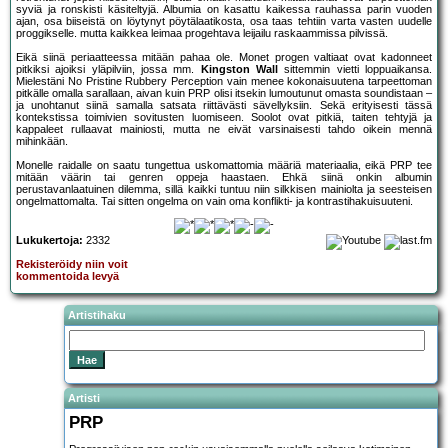
syviä ja ronskisti käsiteltyjä. Albumia on kasattu kaikessa rauhassa parin vuoden
ajan, osa biiseistä on löytynyt pöytälaatikosta, osa taas tehtiin varta vasten uudelle
proggikselle. mutta kaikkea leimaa progehtava leijailu raskaammissa pilvissä.
Eikä siinä periaatteessa mitään pahaa ole. Monet progen valtiaat ovat kadonneet
pitkiksi ajoiksi yläpilviin, jossa mm.
Kingston Wall
sittemmin vietti loppuaikansa.
Mielestäni No Pristine Rubbery Perception vain menee kokonaisuutena tarpeettoman
pitkälle omalla sarallaan, aivan kuin PRP olisi itsekin lumoutunut omasta soundistaan –
ja unohtanut siinä samalla satsata riittävästi sävellyksiin. Sekä erityisesti tässä
kontekstissa toimivien sovitusten luomiseen. Soolot ovat pitkiä, taiten tehtyjä ja
kappaleet rullaavat mainiosti, mutta ne eivät varsinaisesti tahdo oikein mennä
mihinkään.
Monelle raidalle on saatu tungettua uskomattomia määriä materiaalia, eikä PRP tee
mitään väärin tai genren oppeja haastaen. Ehkä siinä onkin albumin
perustavanlaatuinen dilemma, sillä kaikki tuntuu niin silkkisen mainiolta ja seesteisen
ongelmattomalta. Tai sitten ongelma on vain oma konflikti- ja kontrastihakuisuuteni.
Lukukertoja:
2332
Rekisteröidy niin voit
kommentoida levyä
Artistihaku
Artisti
PRP