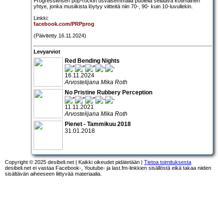
Progressiivisen pop-rockin usvaisemmalla puolella seilaava kotimainen
yhtye, jonka musiikista löytyy viitteitä niin 70-, 90- kuin 10-luvullekin.
Linkki:
facebook.com/PRPprog
(Päivitetty 16.11.2024)
Levyarviot
Red Bending Nights
16.11.2024
Arvostelijana Mika Roth
No Pristine Rubbery Perception
11.11.2021
Arvostelijana Mika Roth
Pienet - Tammikuu 2018
31.01.2018
Copyright © 2025 desibeli.net | Kaikki oikeudet pidätetään |
Tietoa toimituksesta
desibeli.net ei vastaa Facebook-, Youtube- ja last.fm-linkkien sisällöstä eikä takaa niiden
sisältävän aiheeseen liittyvää materiaalia.