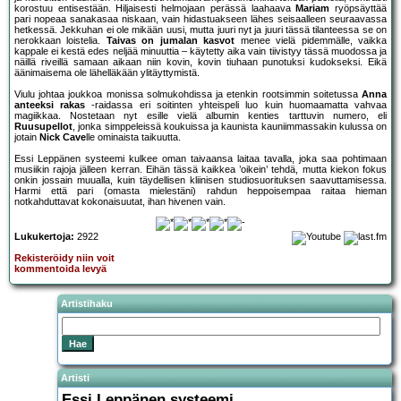
korostuu entisestään. Hiljaisesti helmojaan perässä laahaava
Mariam
ryöpsäyttää
pari nopeaa sanakasaa niskaan, vain hidastuakseen lähes seisaalleen seuraavassa
hetkessä. Jekkuhan ei ole mikään uusi, mutta juuri nyt ja juuri tässä tilanteessa se on
nerokkaan loistelia.
Taivas on jumalan kasvot
menee vielä pidemmälle, vaikka
kappale ei kestä edes neljää minuuttia – käytetty aika vain tiivistyy tässä muodossa ja
näillä riveillä samaan aikaan niin kovin, kovin tiuhaan punotuksi kudokseksi. Eikä
äänimaisema ole lähelläkään ylitäyttymistä.
Viulu johtaa joukkoa monissa solmukohdissa ja etenkin rootsimmin soitetussa
Anna
anteeksi rakas
-raidassa eri soitinten yhteispeli luo kuin huomaamatta vahvaa
magiikkaa. Nostetaan nyt esille vielä albumin kenties tarttuvin numero, eli
Ruusupellot
, jonka simppeleissä koukuissa ja kaunista kauniimmassakin kulussa on
jotain
Nick Cave
lle ominaista taikuutta.
Essi Leppänen systeemi kulkee oman taivaansa laitaa tavalla, joka saa pohtimaan
musiikin rajoja jälleen kerran. Eihän tässä kaikkea ’oikein’ tehdä, mutta kiekon fokus
onkin jossain muualla, kuin täydellisen kliinisen studiosuorituksen saavuttamisessa.
Harmi että pari (omasta mielestäni) rahdun heppoisempaa raitaa hieman
notkahduttavat kokonaisuutat, ihan hivenen vain.
Lukukertoja:
2922
Rekisteröidy niin voit
kommentoida levyä
Artistihaku
Artisti
Essi Leppänen systeemi