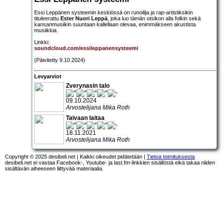
Essi Leppänen systeemin keskiössä on runoilija ja rap-artistiksikin
tituleerattu
Ester Nuori Leppä
, joka luo tämän otsikon alla folkin sekä
kansanmusiikin suuntaan kallellaan olevaa, enimmäkseen akustista
musiikkia.
Linkki:
soundcloud.com/essileppanensysteemi
(Päivitetty 9.10.2024)
Levyarviot
Zverynasin talo
09.10.2024
Arvostelijana Mika Roth
Taivaan laitaa
18.11.2021
Arvostelijana Mika Roth
Copyright © 2025 desibeli.net | Kaikki oikeudet pidätetään |
Tietoa toimituksesta
desibeli.net ei vastaa Facebook-, Youtube- ja last.fm-linkkien sisällöstä eikä takaa niiden
sisältävän aiheeseen liittyvää materiaalia.