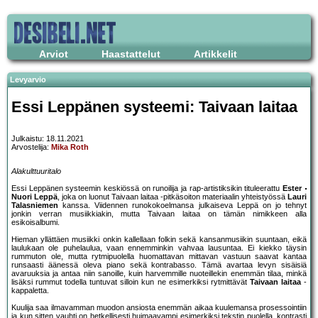
Arviot
Haastattelut
Artikkelit
Levyarvio
Essi Leppänen systeemi: Taivaan laitaa
Julkaistu: 18.11.2021
Arvostelija:
Mika Roth
Alakulttuuritalo
Essi Leppänen systeemin keskiössä on runoilija ja rap-artistiksikin tituleerattu
Ester
Nuori Leppä
, joka on luonut Taivaan laitaa -pitkäsoiton materiaalin yhteistyössä
Lauri
Talasniemen
kanssa. Viidennen runokokoelmansa julkaiseva Leppä on jo tehnyt
jonkin verran musiikkiakin, mutta Taivaan laitaa on tämän nimikkeen alla
esikoisalbumi.
Hieman yllättäen musiikki onkin kallellaan folkin sekä kansanmusiikin suuntaan, eikä
laulukaan ole puhelaulua, vaan ennemminkin vahvaa lausuntaa. Ei kiekko täysin
rummuton ole, mutta rytmipuolella huomattavan mittavan vastuun saavat kantaa
runsaasti äänessä oleva piano sekä kontrabasso. Tämä avartaa levyn sisäisiä
avaruuksia ja antaa niin sanoille, kuin harvemmille nuoteillekin enemmän tilaa, minkä
lisäksi rummut todella tuntuvat silloin kun ne esimerkiksi rytmittävät
Taivaan laitaa
-
kappaletta.
Kuulija saa ilmavamman muodon ansiosta enemmän aikaa kuulemansa prosessointiin
ja kun sitten vauhti on hetkellisesti huimaavampi esimerkiksi tekstin puolella, kontrasti