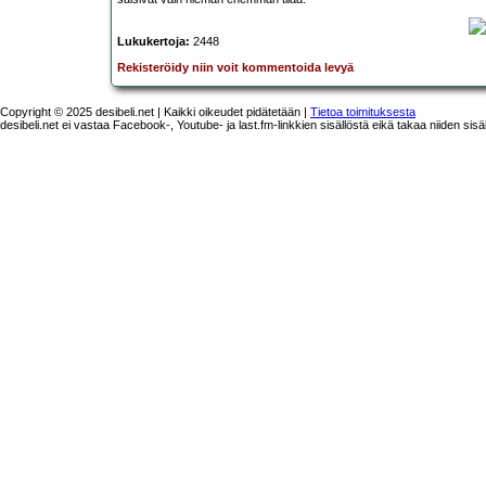
Lukukertoja:
2448
Rekisteröidy niin voit kommentoida levyä
Copyright © 2025 desibeli.net | Kaikki oikeudet pidätetään |
Tietoa toimituksesta
desibeli.net ei vastaa Facebook-, Youtube- ja last.fm-linkkien sisällöstä eikä takaa niiden sisä