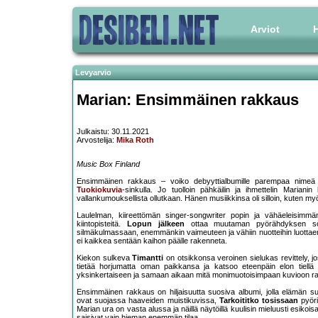
Arviot
H
Levyarvio
Marian: Ensimmäinen rakkaus
Julkaistu: 30.11.2021
Arvostelija:
Mika Roth
Music Box Finland
Ensimmäinen rakkaus – voiko debyyttialbumille parempaa nimeä ant
Tuokiokuvia
-sinkulla. Jo tuolloin pähkäilin ja ihmettelin Marian
vallankumouksellista ollutkaan. Hänen musiikkinsa oli silloin, kuten myös
Laulelman, kiireettömän singer-songwriter popin ja vähäeleisimmän
kiintopisteitä.
Lopun jälkeen
ottaa muutaman pyörähdyksen souli
silmäkulmassaan, enemmänkin vaimeuteen ja vähiin nuotteihin luottae
ei kaikkea sentään kaihon päälle rakenneta.
Kiekon sulkeva
Timantti
on otsikkonsa veroinen sielukas revittely, jo
tietää horjumatta oman paikkansa ja katsoo eteenpäin elon tiellä
yksinkertaiseen ja samaan aikaan mitä monimuotoisimpaan kuvioon rake
Ensimmäinen rakkaus on hiljaisuutta suosiva albumi, jolla elämän s
ovat suojassa haaveiden muistikuvissa,
Tarkoititko tosissaan
pyöri
Marian ura on vasta alussa ja näillä näytöillä kuulisin mieluusti esikois
saisivat vain hieman enemmän tilaa.