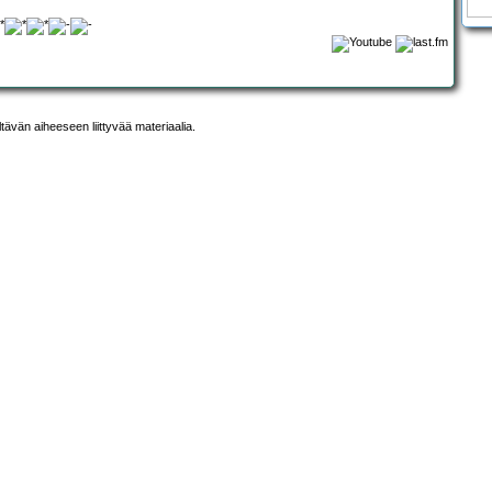
ltävän aiheeseen liittyvää materiaalia.