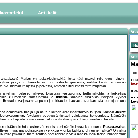
aastattelut
Artikkelit
Arti
Artis
Ma
Tunn
aakaan? Marian on laulaja/lauluntekijä, joka kävi tutuksi reilu vuosi sitten
Linkk
in kykyä pysyä irti kaikista ns. normaaleista genreistä, vaikka kuultu ei suoran
face
 nyt, hieman irti ajasta ja paikasta, omaten silti huimasti tarttumapintaa.
(Päi
 iskelmän palaset hakevat toisistaan vastavoimia, tarttumakohtia ja hetkellisiä
n kuumeisella tanssilattialla ja
Ihmisiä
sanailee tuskaisia rivejään kyynel
n. Ihmiselon varjoisammat puolet ja rakkauden hauraus ovat kantavia teemoja, mutta
Levy
ssa soulahtava fiilis ja luja usko tulevaan ovat määritteleviä tekijöitä. Samoin
Juuret
 luottavaisemmin, fokuksen pysyessä tiukasti valoisassa horisontissa. Näppärän
ntuva kappale onkin selvästi albumin korkeimpia kohtia, monellakin tavalla.
uuret käännekohdat esiintyvät monista eri näkökulmista katsottuna.
Rakastavaiset
ttelee myös mahdollisuuksien verkkoja – onko kaikki jo ohi ennen alkua? Onneksi
albumille jatkoakin, tästä saattaa näet rakentua vielä mitä kaunein tarina, kunhan värit