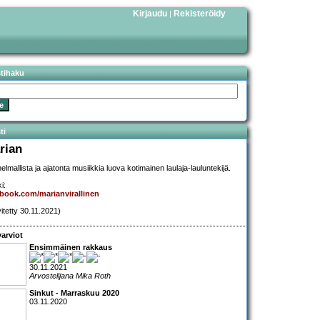
Kirjaudu
Rekisteröidy
|
stihaku
ti
rian
elmallista ja ajatonta musiikkia luova kotimainen laulaja-lauluntekijä.
i:
book.com/marianvirallinen
vitetty 30.11.2021)
arviot
Ensimmäinen rakkaus
30.11.2021
Arvostelijana Mika Roth
Sinkut - Marraskuu 2020
03.11.2020