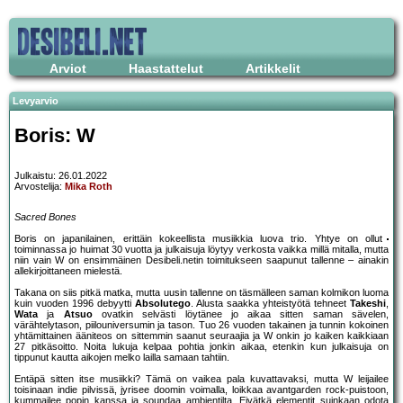
Arviot
Haastattelut
Artikkelit
Levyarvio
Boris: W
Julkaistu: 26.01.2022
Arvostelija:
Mika Roth
Sacred Bones
Boris on japanilainen, erittäin kokeellista musiikkia luova trio. Yhtye on ollut
toiminnassa jo huimat 30 vuotta ja julkaisuja löytyy verkosta vaikka millä mitalla, mutta
niin vain W on ensimmäinen Desibeli.netin toimitukseen saapunut tallenne – ainakin
allekirjoittaneen mielestä.
Takana on siis pitkä matka, mutta uusin tallenne on täsmälleen saman kolmikon luoma
kuin vuoden 1996 debyytti
Absolutego
. Alusta saakka yhteistyötä tehneet
Takeshi
,
Wata
ja
Atsuo
ovatkin selvästi löytänee jo aikaa sitten saman sävelen,
värähtelytason, piilouniversumin ja tason. Tuo 26 vuoden takainen ja tunnin kokoinen
yhtämittainen ääniteos on sittemmin saanut seuraajia ja W onkin jo kaiken kaikkiaan
27 pitkäsoitto. Noita lukuja kelpaa pohtia jonkin aikaa, etenkin kun julkaisuja on
tippunut kautta aikojen melko lailla samaan tahtiin.
Entäpä sitten itse musiikki? Tämä on vaikea pala kuvattavaksi, mutta W leijailee
toisinaan indie pilvissä, jyrisee doomin voimalla, loikkaa avantgarden rock-puistoon,
kummailee popin kanssa ja soundaa ambientilta. Eivätkä elementit suinkaan odota