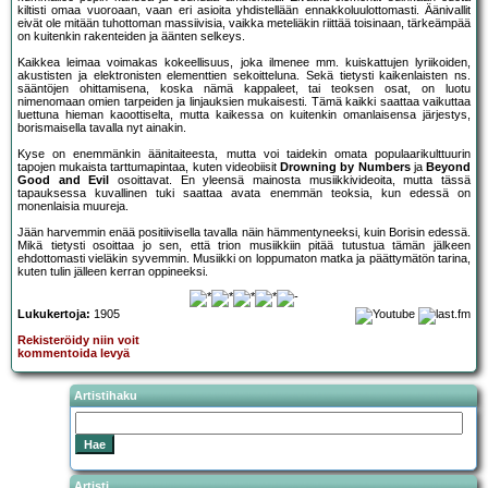
kiltisti omaa vuoroaan, vaan eri asioita yhdistellään ennakkoluulottomasti. Äänivallit
eivät ole mitään tuhottoman massiivisia, vaikka meteliäkin riittää toisinaan, tärkeämpää
on kuitenkin rakenteiden ja äänten selkeys.
Kaikkea leimaa voimakas kokeellisuus, joka ilmenee mm. kuiskattujen lyriikoiden,
akustisten ja elektronisten elementtien sekoitteluna. Sekä tietysti kaikenlaisten ns.
sääntöjen ohittamisena, koska nämä kappaleet, tai teoksen osat, on luotu
nimenomaan omien tarpeiden ja linjauksien mukaisesti. Tämä kaikki saattaa vaikuttaa
luettuna hieman kaoottiselta, mutta kaikessa on kuitenkin omanlaisensa järjestys,
borismaisella tavalla nyt ainakin.
Kyse on enemmänkin äänitaiteesta, mutta voi taidekin omata populaarikulttuurin
tapojen mukaista tarttumapintaa, kuten videobiisit
Drowning by Numbers
ja
Beyond
Good and Evil
osoittavat. En yleensä mainosta musiikkivideoita, mutta tässä
tapauksessa kuvallinen tuki saattaa avata enemmän teoksia, kun edessä on
monenlaisia muureja.
Jään harvemmin enää positiivisella tavalla näin hämmentyneeksi, kuin Borisin edessä.
Mikä tietysti osoittaa jo sen, että trion musiikkiin pitää tutustua tämän jälkeen
ehdottomasti vieläkin syvemmin. Musiikki on loppumaton matka ja päättymätön tarina,
kuten tulin jälleen kerran oppineeksi.
Lukukertoja:
1905
Rekisteröidy niin voit
kommentoida levyä
Artistihaku
Artisti