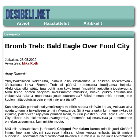
Arviot
Haastattelut
Artikkelit
Levyarvio
Bromb Treb: Bald Eagle Over Food City
Julkaistu: 23.05.2022
Arvostelija:
Mika Roth
Artsy Records
Yhdysvaltalainen kokeellista, ainakin osin elektronista ja selkeän noisehtavaa
äänitaidetta luova Bromb Treb ei päästä satunnaista kuulijaansa helpolla.
Allekirjoittanutkin päätyi taas pohtimaan koko termin ’musiikki’ laajuutta ja joustavuutta.
Mikä tekee äänten sarjoista mielissämme musiikkia, koska joukko satunnaisilta
vaikuttavia palasia muodostaa jotain suurempaa? Miksi tunnen mitä tunnen, kun
kuulen näitä outoja ja osin erittäin vieraita ääniä?
Kun siirrytään perinteisesti ymmärretyn musiikin saralta riittävän kauas, voidaan aina
nojata tuttuun ja turvalliseen termiin. Avantgarde. Siinä vasta onkin kymmenen jykevää
kirjainta, joiden viesti räjäyttää jokaisen aidan, muurin ja esteen. Bald Eagle Over Food
City olkoon siis elektronista avantgardea, enemmän tajunnanvirtaa ja sattumusten
onnekasta summaa, kuin mitään muuta.
Mitä siis naksahteleva ja törisevä
Chipped Pendulum
kertoo minulle juuri tänään?
Hmm, huomaan olevani suuressa hallissa, johon vuotaa erilaisia ääniä muista
huoneista. Torvimaiset pitkät vedot ovat hivenen surumielisiä, mutta jokin lyyramainen