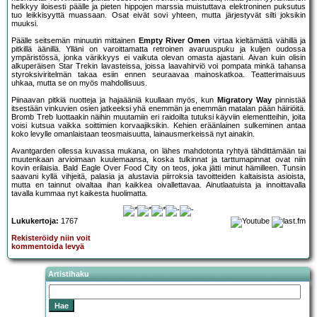
helkkyy iloisesti päälle ja pieten hippojen marssia muistuttava elektroninen puksutus
tuo leikkisyyttä muassaan. Osat eivät sovi yhteen, mutta järjestyvät silti joksikin
muuksi.
Päälle seitsemän minuutin mittainen
Empty River Omen
virtaa kieltämättä vähillä ja
pitkillä äänillä. Ylläni on varoittamatta retroinen avaruuspuku ja kuljen oudossa
ympäristössä, jonka värikkyys ei vaikuta olevan omasta ajastani. Aivan kuin olisin
alkuperäisen Star Trekin lavasteissa, joissa laavahirviö voi pompata minkä tahansa
styroksiviritelmän takaa esiin ennen seuraavaa mainoskatkoa. Teatterimaisuus
uhkaa, mutta se on myös mahdollisuus.
Piinaavan pitkiä nuotteja ja hajaääniä kuullaan myös, kun
Migratory Way
pinnistää
itsestään vinkuvien osien jatkeeksi yhä enemmän ja enemmän matalan pään häiriöitä.
Bromb Treb luottaakin näihin muutamiin eri raidoilta tutuksi käyviin elementteihin, joita
voisi kutsua vaikka soittimien korvaajiksikin. Kehien eräänlainen sulkeminen antaa
koko levylle omanlaistaan teosmaisuutta, lainausmerkeissä nyt ainakin.
Avantgarden ollessa kuvassa mukana, on lähes mahdotonta ryhtyä tähdittämään tai
muutenkaan arvioimaan kuulemaansa, koska tulkinnat ja tarttumapinnat ovat niin
kovin erilaisia. Bald Eagle Over Food City on teos, joka jätti minut hämilleen. Tunsin
saavani kyllä vihjeitä, palasia ja alustavia piirroksia tavoitteiden kaltaisista asioista,
mutta en tainnut oivaltaa ihan kaikkea oivallettavaa. Ainutlaatuista ja innoittavalla
tavalla kummaa nyt kaikesta huolimatta.
Lukukertoja:
1767
Rekisteröidy niin voit
kommentoida levyä
Artistihaku