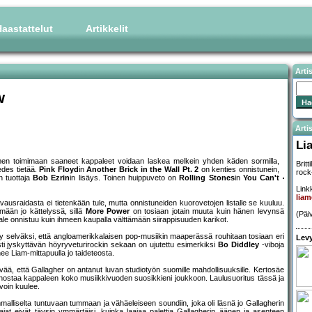
aastattelut
Artikkelit
Arti
w
Artis
Li
ttimen toimimaan saaneet kappaleet voidaan laskea melkein yhden käden sormilla,
Britt
edes tietää.
Pink Floyd
in
Another Brick in the Wall Pt. 2
on kenties onnistunein,
rock
in tuottaja
Bob Ezrin
in lisäys. Toinen huippuveto on
Rolling Stones
in
You Can't
Linkk
liam
ausraidasta ei tietenkään tule, mutta onnistuneiden kuorovetojen listalle se kuuluu.
mään jo kättelyssä, sillä
More Power
on tosiaan jotain muuta kuin hänen levynsä
(Päi
ppale onnistuu kuin ihmeen kaupalla välttämään siirappisuuden karikot.
 selväksi, että angloamerikkalaisen pop-musiikin maaperässä rouhitaan tosiaan eri
Levy
tusti jyskyttävän höyryveturirockin sekaan on ujutettu esimerkiksi
Bo Diddley
-viboja
ee Liam-mittapuulla jo taideteosta.
ää, että Gallagher on antanut luvan studiotyön suomille mahdollisuuksille. Kertosäe
ti nostaa kappaleen koko musiikkivuoden suosikkieni joukkoon. Laulusuoritus tässä ja
rvoin kuulee.
alliselta tuntuvaan tummaan ja vähäeleiseen soundiin, joka oli läsnä jo Gallagherin
ajat eivät täysin ymmärtäisi, kuinka laajaa palettia Gallagherin äänen ja asenteen