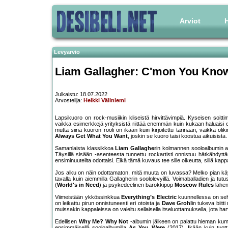
Arviot
H
Levyarvio
Liam Gallagher: C'mon You Kno
Julkaistu: 18.07.2022
Arvostelija:
Heikki Väliniemi
Lapsikuoro on rock-musiikin kliseistä hirvittävimpiä. Kyseisen soi
vaikka esimerkkejä yrityksistä riittää enemmän kuin kukaan haluaisi 
mutta siinä kuoron rooli on ikään kuin kirjoitettu tarinaan, vaikka olik
Always Get What You Want
, joskin se kuoro taisi koostua aikuisista.
Samanlaista klassikkoa
Liam Gallagher
in kolmannen sooloalbumin av
Täysillä sisään -asenteesta tunnettu rockartisti onnistuu hätkähdyttä
ensiminuuteilta odottaisi. Eikä tämä kuvaus tee sille oikeutta, sillä ka
Jos alku on näin odottamaton, mitä muuta on luvassa? Melko pian käy
tavalla kuin aiemmilla Gallagherin soololevyillä. Voimaballadien ja tu
(
World's in Need
) ja psykedeelinen barokkipop
Moscow Rules
lähen
Viimeistään ykkössinkkua
Everything’s Electric
kuunnellessa on selv
on leikattu pirun onnistuneesti eri otoista ja
Dave Grohl
in tukeva biit
muissakin kappaleissa on valeltu sellaisella itseluottamuksella, jota ha
Edellisen
Why Me? Why Not
-albumin jälkeen on palattu hieman kumm
ensimmäisellä sooloalbumilla
As You Were
(2017). Ikään kuin tuott