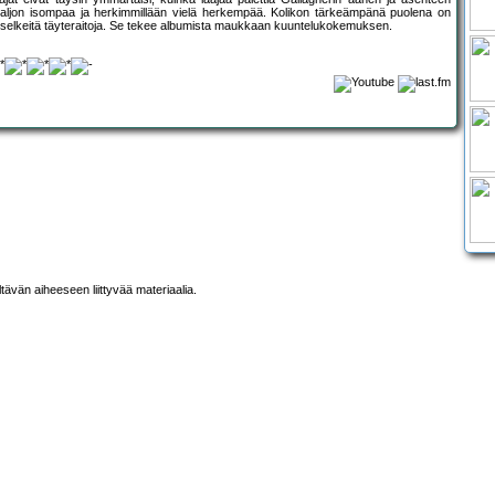
 paljon isompaa ja herkimmillään vielä herkempää. Kolikon tärkeämpänä puolena on
 selkeitä täyteraitoja. Se tekee albumista maukkaan kuuntelukokemuksen.
ltävän aiheeseen liittyvää materiaalia.