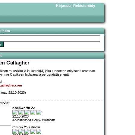
Kirjaudu
Rekisteröidy
|
stihaku
ti
am Gallagher
iläinen muusikko ja lauluntekijä, joka tunnetaan erityisesti urastaan
-yhtye Oasiksen laulajana ja perustajajäsenenä.
i:
gallagher.com
vitetty 22.10.2023)
arviot
Knebworth 22
22.10.2023
Arvostelijana Heikki Väliniemi
C'mon You Know