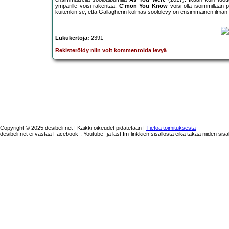
ympärille voisi rakentaa.
C'mon You Know
voisi olla isoimmillaan
kuitenkin se, että Gallagherin kolmas soololevy on ensimmäinen ilman
Lukukertoja:
2391
Rekisteröidy niin voit kommentoida levyä
Copyright © 2025 desibeli.net | Kaikki oikeudet pidätetään |
Tietoa toimituksesta
desibeli.net ei vastaa Facebook-, Youtube- ja last.fm-linkkien sisällöstä eikä takaa niiden sisä