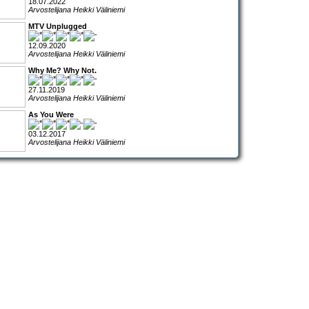
18.07.2022
Arvostelijana Heikki Väliniemi
MTV Unplugged
12.09.2020
Arvostelijana Heikki Väliniemi
Why Me? Why Not.
27.11.2019
Arvostelijana Heikki Väliniemi
As You Were
03.12.2017
Arvostelijana Heikki Väliniemi