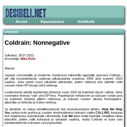
Arviot
Haastattelut
Artikkelit
Levyarvio
Coldrain: Nonnegative
Julkaistu: 28.07.2022
Arvostelija:
Mika Roth
Warner
Japanin rockmetallin ja modernin metalcoren kiikkerillä rajamailla operoiva Coldrain
piti yllä kunnioitettavan uutteraa julkaisutahtia vuodesta 2009 aina vuoteen 2019
saakka. Joka toinen vuosi julkaistiin pitkäsoitto, joiden väleissä ulos laitettiin vielä
runsain mitoin EP-levyjä sekä sinkkuja.
Luultavimmin pitkälti pandemian johdosta vuosi 2020 jäi kuitenkin täysin välistä, viime
vuonnakin ilmestyi ’vain’ yksi EP-levy. Popahtavan metalcoren ja raskaan runtan juna
on kuitenkin löytänyt jälleen raiteensa, ja kuluvan vuoden aikana Nonnegative-
albumilta on lohkottu jo kolme sinkkua.
Ja tämähän on tuttua metallikeskitystä heti ensisekunneista lähtien.
Help Me Help
You
tarttuu kuin purkka ja vuoden ensimmäiseksi sinkuksi valittu
CALLING
lunastaa
isot kirjaimensa massiivisella rakenteella.
Cut Me
latoo isolla kauhalla metallista vibaa
kitaroihin, joiden vallit kohoavat jo taivaisiin saakka, mutta Coldrain ei luota vain
käsittämättömän kokoisiin vyörytyskohtiin.