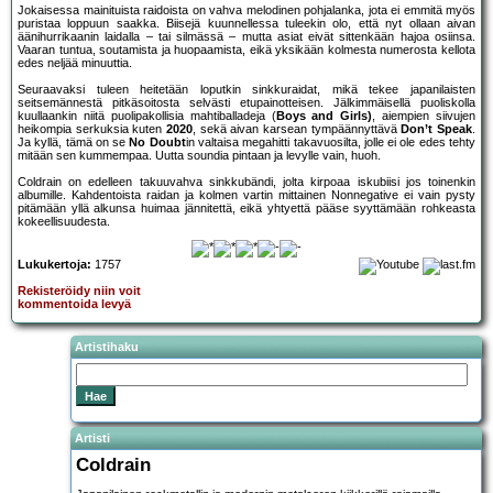
Jokaisessa mainituista raidoista on vahva melodinen pohjalanka, jota ei emmitä myös
puristaa loppuun saakka. Biisejä kuunnellessa tuleekin olo, että nyt ollaan aivan
äänihurrikaanin laidalla – tai silmässä – mutta asiat eivät sittenkään hajoa osiinsa.
Vaaran tuntua, soutamista ja huopaamista, eikä yksikään kolmesta numerosta kellota
edes neljää minuuttia.
Seuraavaksi tuleen heitetään loputkin sinkkuraidat, mikä tekee japanilaisten
seitsemännestä pitkäsoitosta selvästi etupainotteisen. Jälkimmäisellä puoliskolla
kuullaankin niitä puolipakollisia mahtiballadeja (
Boys and Girls)
, aiempien siivujen
heikompia serkuksia kuten
2020
, sekä aivan karsean tympäännyttävä
Don’t Speak
.
Ja kyllä, tämä on se
No Doubt
in valtaisa megahitti takavuosilta, jolle ei ole edes tehty
mitään sen kummempaa. Uutta soundia pintaan ja levylle vain, huoh.
Coldrain on edelleen takuuvahva sinkkubändi, jolta kirpoaa iskubiisi jos toinenkin
albumille. Kahdentoista raidan ja kolmen vartin mittainen Nonnegative ei vain pysty
pitämään yllä alkunsa huimaa jännitettä, eikä yhtyettä pääse syyttämään rohkeasta
kokeellisuudesta.
Lukukertoja:
1757
Rekisteröidy niin voit
kommentoida levyä
Artistihaku
Artisti
Coldrain