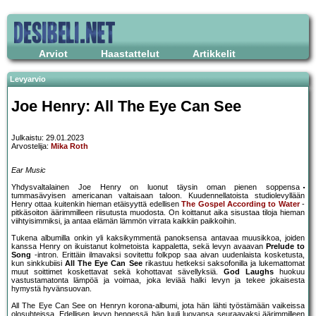
Arviot
Haastattelut
Artikkelit
Levyarvio
Joe Henry: All The Eye Can See
Julkaistu: 29.01.2023
Arvostelija:
Mika Roth
Ear Music
Yhdysvaltalainen Joe Henry on luonut täysin oman pienen soppensa
tummasävyisen americanan valtaisaan taloon. Kuudennellatoista studiolevyllään
Henry ottaa kuitenkin hieman etäisyyttä edellisen
The Gospel According to Water
-
pitkäsoiton äärimmilleen riisutusta muodosta. On koittanut aika sisustaa tiloja hieman
viihtyisimmiksi, ja antaa elämän lämmön virrata kaikkiin paikkoihin.
Tukena albumilla onkin yli kaksikymmentä panoksensa antavaa muusikkoa, joiden
kanssa Henry on ikuistanut kolmetoista kappaletta, sekä levyn avaavan
Prelude to
Song
-intron. Erittäin ilmavaksi sovitettu folkpop saa aivan uudenlaista kosketusta,
kun sinkkubiisi
All The Eye Can See
rikastuu hetkeksi saksofonilla ja lukemattomat
muut soittimet koskettavat sekä kohottavat sävellyksiä.
God Laughs
huokuu
vastustamatonta lämpöä ja voimaa, joka leviää halki levyn ja tekee jokaisesta
hymystä hyvänsuovan.
All The Eye Can See on Henryn korona-albumi, jota hän lähti työstämään vaikeissa
olosuhteissa. Edellisen levyn hengessä hän luuli luovansa seuraavaksi äärimmilleen