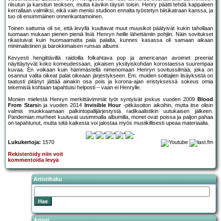
riisutun ja karsitun teoksen, mutta kävikin täysin toisin. Henry päätti tehdä kappaleen
kerrallaan valmiiksi, eikä vain menisi studioon ennalta työstetyn biisikatraan kanssa, ja
tuo oli ensimmäinen onnenkantamoinen.
Toinen sattuma oli se, että levyllä kuultavat muut muusikot päätyivät kukin tahollaan
tuomaan mukaan pienen pieniä lisiä Henryn heille lähettämiin pohjiin. Näin sovitukset
rikastuivat kuin huomaamatta pala palalta, kunnes kasassa oli samaan aikaan
minimalistinen ja barokkimaisen runsas albumi.
Kevyesti hengittävillä raidoilla folkahtava pop ja americanan avoimet preeriat
näyttäytyvät koko komeudessaan, jokaisen yksityiskohdan korostaessa suurempaa
kuvaa. En voikaan kuin hämmästellä nimenomaan Henryn sovitussilmää, joka on
osannut valita oikeat palat oikeaan järjestykseen. Em. muiden soittajien lisäyksistä on
taatusti pitänyt jättää ainakin osa pois ja korona-ajan eristyksessä sokeus omia
tekemisiä kohtaan tapahtuisi helposti – vaan ei Henrylle.
Monien mielestä Henryn merkittävimmät työt syntyivät joskus vuoden 2009
Blood
From Stars
in ja vuoden 2014
Invisible Hour
-pitkäsoiton aikoihin, mutta itse olisin
valmis muokkaamaan palkintopallijärjestystä radikaalistikin uutukaisen jälkeen.
Pandemian murheet kuuluvat uusimmalla albumilla, monet ovat poissa ja paljon pahaa
on tapahtunut, mutta siitä kaikesta voi jalostaa myös musiikillisesti upeaa materiaalia.
Lukukertoja:
1570
Rekisteröidy niin voit
kommentoida levyä
Artistihaku
Artisti