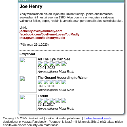
Joe Henry
Yhdysvaltalainen pitkän linjan muusikko/tuottaja, jonka ensimmäinen
sooloalbumi ilmestyi vuonna 1986. Alun country on vuosien saatossa
vaihtunut folkin, popin, rockin ja americanan persoonalliseksi sekoitukseksi.
Linkit:
joehenrylovesyoumadly.com
facebook.com/JoeHenryLovesYouMadly
instagram.com/joehenrymusic
(Päivitetty 29.1.2023)
Levyarviot
All The Eye Can See
29.01.2023
Arvostelijana Mika Roth
The Gospel According to Water
04.02.2020
Arvostelijana Mika Roth
Thrum
29.11.2017
Arvostelijana Mika Roth
Copyright © 2025 desibeli.net | Kaikki oikeudet pidätetään |
Tietoa toimituksesta
desibeli.net ei vastaa Facebook-, Youtube- ja last.fm-linkkien sisällöstä eikä takaa niiden
sisältävän aiheeseen liittyvää materiaalia.