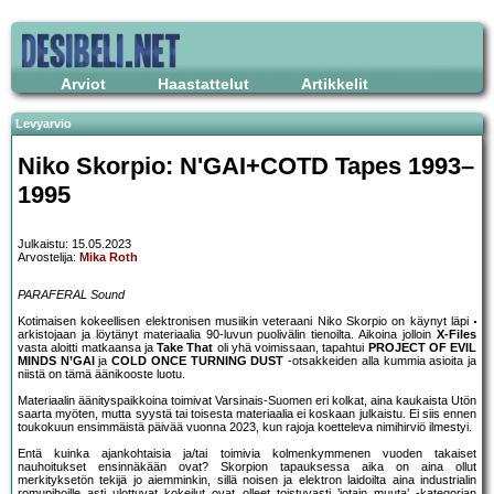
Arviot
Haastattelut
Artikkelit
Levyarvio
Niko Skorpio: N'GAI+COTD Tapes 1993–
1995
Julkaistu: 15.05.2023
Arvostelija:
Mika Roth
PARAFERAL Sound
Kotimaisen kokeellisen elektronisen musiikin veteraani Niko Skorpio on käynyt läpi
arkistojaan ja löytänyt materiaalia 90-luvun puolivälin tienoilta. Aikoina jolloin
X-Files
vasta aloitti matkaansa ja
Take That
oli yhä voimissaan, tapahtui
PROJECT OF EVIL
MINDS N’GAI
ja
COLD ONCE TURNING DUST
-otsakkeiden alla kummia asioita ja
niistä on tämä äänikooste luotu.
Materiaalin äänityspaikkoina toimivat Varsinais-Suomen eri kolkat, aina kaukaista Utön
saarta myöten, mutta syystä tai toisesta materiaalia ei koskaan julkaistu. Ei siis ennen
toukokuun ensimmäistä päivää vuonna 2023, kun rajoja koetteleva nimihirviö ilmestyi.
Entä kuinka ajankohtaisia ja/tai toimivia kolmenkymmenen vuoden takaiset
nauhoitukset ensinnäkään ovat? Skorpion tapauksessa aika on aina ollut
merkityksetön tekijä jo aiemminkin, sillä noisen ja elektron laidoilta aina industrialin
romupihoille asti ulottuvat kokeilut ovat olleet toistuvasti ’jotain muuta’ -kategorian