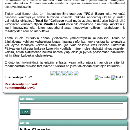
kummallisuuksia. On aika matkata äänillä niin ajassa, avaruudessa kuin oletettavasti
ulottuvuuksissakin.
Tiukin testi lienee plus 14-minuuttinen
Endlessness (N’Gai Base)
joka venyttää
nimensä kantokykyä hellän huminan voimalla. Silkoilla äänentaajuuksilla ja niiden
vaihteluilla leikittelevä
Total Self Collapse
vaatii myös avointa mieltä ajan lisäksi, eikä
viimeisenä kuultava
Open Mindless Void
voisi olla otsikkona osuvampi. Aineksia ei
juuri kuultavina ole, joten taustahuminasta nousevien vähien narahdusten ja
räsähdysten rooli on merkittävä.
Tämä ei ole musiikkia sanan yleisemmin ymmärretyissä muodoissa. Tämä on
äänitaidetta, kohinan vaihteluista luotua hitainta sinfoniaa, jonka osista ja rakenteista
voi löytää teemojen kaltaisia osuuksia, jos vain sellaisia etsii riittävän uutterasti.
Päävastuu kaikesta lankeaa kuitenkin kuulijalle, hänen tulee yhdistää viivat pisteiden
väleillä, antaa ajatustensa nousta äänten yläpuolelle ja pyrkiä pääsemään paikkoihin,
joihin äänet kulloinkin johdattelevat.
Ehdotonta, tinkimätöntä ja erittäin erilaista, vaan oliko näissä nauhoissa sittenkin
rahdun verran niukasti tartuttavaa? Siksikö ne jäivät aikoinaan arkistojen kätköihin?
Lukukertoja:
1572
Rekisteröidy niin voit
kommentoida levyä
Artistihaku
Artisti
Niko Skorpio