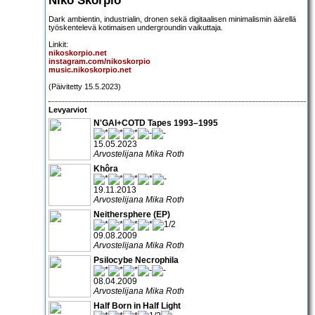
Dark ambientin, industrialin, dronen sekä digitaalisen minimalismin äärellä
työskentelevä kotimaisen undergroundin vaikuttaja.
Linkit:
nikoskorpio.net
instagram.com/nikoskorpio
music.nikoskorpio.net
(Päivitetty 15.5.2023)
Levyarviot
N'GAI+COTD Tapes 1993–1995
15.05.2023
Arvostelijana Mika Roth
Khôra
19.11.2013
Arvostelijana Mika Roth
Neithersphere (EP)
09.08.2009
Arvostelijana Mika Roth
Psilocybe Necrophila
08.04.2009
Arvostelijana Mika Roth
Half Born in Half Light