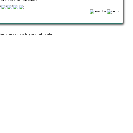
ltävän aiheeseen liittyvää materiaalia.