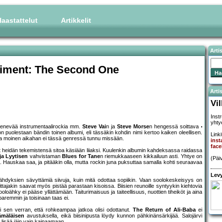
aastattelut
Artikkelit
Arti
riment: The Second One
Artis
Vi
Inst
yhtye
 menevää instrumentaalirockia mm.
Steve Vai
n ja
Steve Morse
n hengessä soittava
e on puolestaan bändin toinen albumi, eli tässäkin kohdin nimi kertoo kaiken oleellisen.
Linki
a moinen aikahan ei tässä genressä tunnu missään.
inst
face
tanut heidän tekemistensä sitoa käsiään liiaksi. Kuulenkin albumin kahdeksassa raidassa
ja Lyytisen
vahvistaman
Blues for Tane
n riemukkaaseen kikkailuun asti. Yhtye on
(Päi
si. Hauskaa saa, ja pitääkin olla, mutta rockin juna puksuttaa samalla kohti seuraavaa
Levy
pyrähdyksien sävyttämiä siivuja, kuin mitä odottaa sopiikin. Vaan soolokeskeisyys on
oittajakin saavat myös pistää parastaan kisoissa. Biisien reunoille syntyykin kiehtovia
loähky ei pääse yllättämään. Taiturimaisuus ja taiteellisuus, nuottien tiheiköt ja aina
paremmin ja toisinaan taas ei.
 sen verran, että rohkeampaa jatkoa olisi odottanut.
The Return of Ali-Baba
ei
ämäläisen
avustuksella, eikä biisinipusta löydy kunnon pähkinänsärkijää. Salojärvi
in lisää jäin vain kaipaamaan.