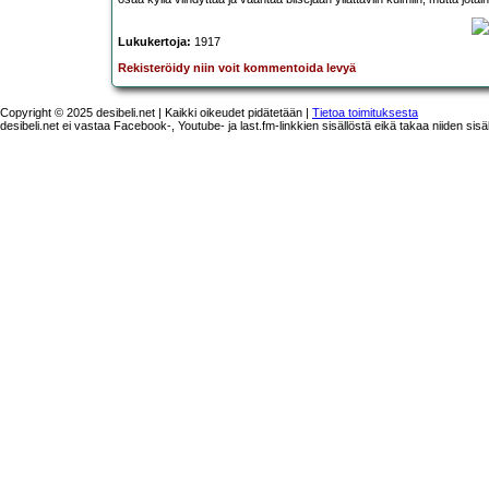
Lukukertoja:
1917
Rekisteröidy niin voit kommentoida levyä
Copyright © 2025 desibeli.net | Kaikki oikeudet pidätetään |
Tietoa toimituksesta
desibeli.net ei vastaa Facebook-, Youtube- ja last.fm-linkkien sisällöstä eikä takaa niiden sisä