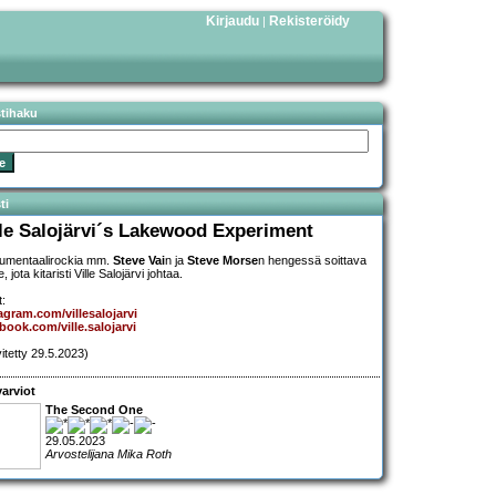
Kirjaudu
Rekisteröidy
|
stihaku
ti
lle Salojärvi´s Lakewood Experiment
rumentaalirockia mm.
Steve Vai
n ja
Steve Morse
n hengessä soittava
, jota kitaristi Ville Salojärvi johtaa.
t:
agram.com/villesalojarvi
book.com/ville.salojarvi
vitetty 29.5.2023)
arviot
The Second One
29.05.2023
Arvostelijana Mika Roth