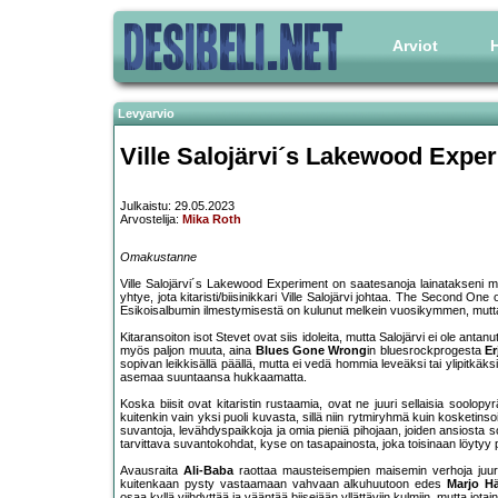
Arviot
H
Levyarvio
Ville Salojärvi´s Lakewood Expe
Julkaistu: 29.05.2023
Arvostelija:
Mika Roth
Omakustanne
Ville Salojärvi´s Lakewood Experiment on saatesanoja lainatakseni
yhtye, jota kitaristi/biisinikkari Ville Salojärvi johtaa. The Second On
Esikoisalbumin ilmestymisestä on kulunut melkein vuosikymmen, mutt
Kitaransoiton isot Stevet ovat siis idoleita, mutta Salojärvi ei ole an
myös paljon muuta, aina
Blues Gone Wrong
in bluesrockprogesta
Er
sopivan leikkisällä päällä, mutta ei vedä hommia leveäksi tai ylipitkäk
asemaa suuntaansa hukkaamatta.
Koska biisit ovat kitaristin rustaamia, ovat ne juuri sellaisia soolo
kuitenkin vain yksi puoli kuvasta, sillä niin rytmiryhmä kuin kosketins
suvantoja, levähdyspaikkoja ja omia pieniä pihojaan, joiden ansiosta soo
tarvittava suvantokohdat, kyse on tasapainosta, joka toisinaan löytyy 
Avausraita
Ali-Baba
raottaa mausteisempien maisemin verhoja juuri
kuitenkaan pysty vastaamaan vahvaan alkuhuutoon edes
Marjo H
osaa kyllä viihdyttää ja vääntää biisejään yllättäviin kulmiin, mutta jota