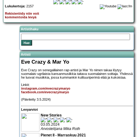
Lukukertoja:
2157
Rekisteröidy niin voit
kommentoida levyä
Artistihaku
Artisti
Eve Crazy & Mar Yo
Eve Crazy on senegalilainen rap-artisti ja Mar Yo nimen takaa löytyy
suomalais-ugrilaista kansanmusiikkia taitava suomalainen soittaja. Yhdessä
he luovat musiikkia, jossa kummankin kulttuuriperimä elää ja kukoistaa.
Linkit:
instagram.com/evecrazymaryo
facebook.com/evecrazymaryo
(Päivitetty 3.5.2024)
Levyarviot
New Stories
03.05.2024
Arvostelijana Mika Roth
Pienet II - Marraskuu 2021