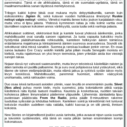
paremmaksi. Tämä ei ole afrikkalaista, tämä ei ole suomalais-ugrilaista, tämä on
maailmanmusiikkia sanan täydessä merkityksessä.
Trilogyn kaikki kolme biisiä ovat mukana myös debyyttialbumilla, samoin kuin
esikoissinkku
Jigéen ñi
, sekä kuluvan vuoden huhtikuussa ilmestynyt
Ruskie
neitsyt valgie neitsyt
-sinkku. Viimeksi mainittu lienee koko joukon karjalalaisin viisu,
mutta virsu ei lipsu jalasta. Yhdessä kymmenen raitaa ja reilu kolme varttia ovat
täsmälleen sopivan kokoinen annos värikkyyttä, uusia tuulia sekä vanhoja palasia.
Afrikkalaiset soittimet, elektroniset lisät ja kantele luovat yhdessä äänikentän, jonka
mahdollisuudet ovat sanalla sanoen rajattomat. Ja tuota vapautta kaksikko myös
hyödyntää päätähuimaavalla rohkeudella, kanteleen helkkyvän äänen toimiessa
eräänlaisena majakkana ja kiintopisteenä äänten suuressa avaruudessa. Soundit siis
sekoittuvat siinä missä sanatkin. Suomea ja ranskaa kuullaan jonkin verran. En osaa
sanoa laulaako Eve Crazy wolofin kielellä ja/tai jollain muulla Senegalin monista eri
kielistä, mutta rajattomuus on yksi levyn teemoista, joten yritetään aistia itse viestejä
sanojen takaa.
Nojaan tässä nyt vahvasti saatesanoihin, mutta levyn teksteissä käsitellään naisten ja
äitien tarinoita eri puolilla palloamme. Ilo ja suru ovat pohjoisessa tutut ystävykset, eikä
tilanne ole toinen etelämpänäkään, mutta elämä jatkuu ja sykkivä sydän takoo myös
levyn keskiössä. Mahdollisuudet, paremmat huomiset, eilisten vääryyksiä
unohtamatta, sekä rakkauden voima.
Duo osaa iskeä tarttuvasti asioiden ytimiin, vaan levyllä on enemmänkin puolia.
Siivet
(Nos ailes)
puhuu monin kielin, myös suomeksi, jotta kolonialismin pitkiä varjoja
käsittelevä raita löytää taatusti maalinsa. Kaunista ja koskettavaa, nuottien taivaan
kohotessa jälleen linnunradaksi päidemme yläpuolelle. Lähemmäs äänitaidetta lipuu
puolestaan päätösraita
From the Radio
, jonka päälle 8-minuuttinen rakenne
tuuduttaa sylissään ja lohduttaa hetkisen. Kanteleen sointi ja kiireettömät rivit tuntuvat
keksivän musiikin uudelleen raita raidalta, kaikki kasvaa ja on silti pientä, ihmisen
kokoista.
New Stories on kirjaimellisesti joukko uusia tarinoita, jotka avaavat nipun uusia suuntia
ja toivonkin sydämestäni, että tämä on vasta pitkän tarinan ensimmäinen isompi
kokonaisuus.