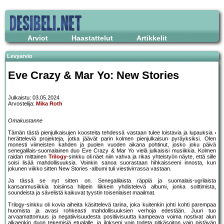
Arviot
Haastattelut
Artikkelit
Levyarvio
Eve Crazy & Mar Yo: New Stories
Julkaistu: 03.05.2024
Arvostelija:
Mika Roth
Omakustanne
Tämän tästä pienjulkaisujen koosteita tehdessä vastaan tulee loistavia ja lupauksia
herätteleviä projekteja, jotka jäävät parin kolmen pienjulkaisun pyräyksiksi. Olen
monesti viimeisten kahden ja puolen vuoden aikana pohtinut, josko joku päivä
senegalilais-suomalainen duo Eve Crazy & Mar Yo vielä julkaisisi musiikkia. Kolmen
raidan mittainen
Trilogy
-sinkku oli näet niin vahva ja rikas yhteistyön näyte, että sille
soisi lisää mahdollisuuksia. Voinkin sanoa suorastaan hihkaisseeni innosta, kun
jokunen viikko sitten New Stories -albumi tuli viestivirrassa vastaan.
Ja tässä se nyt sitten on. Senegalilaista räppiä ja suomalais-ugrilaista
kansanmusiikkia toisiinsa hilpein liikkein yhdistelevä albumi, jonka soittimista,
soundeista ja sävelistä kaikuvat tyystin toisenlaiset maailmat.
Trilogy-sinkku oli kovia aiheita käsittelevä tarina, joka kuitenkin johti kohti parempaa
huomista ja avasi rohkeasti mahdollisuuksien verhoja edestään. Juuri tuo
arvaamattomuus ja negatiivisuudesta positiivisuutta kampeava voima nostivat alun
alkaenkin duon tekemisiä etualalle, ja ilokseni voin todeta pitkäsoiton vain pistävän