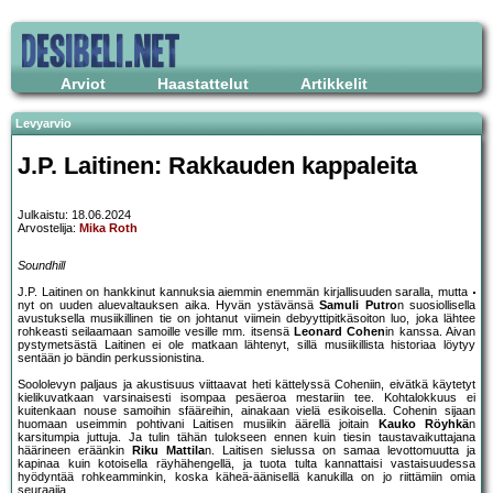
Arviot
Haastattelut
Artikkelit
Levyarvio
J.P. Laitinen: Rakkauden kappaleita
Julkaistu: 18.06.2024
Arvostelija:
Mika Roth
Soundhill
J.P. Laitinen on hankkinut kannuksia aiemmin enemmän kirjallisuuden saralla, mutta
nyt on uuden aluevaltauksen aika. Hyvän ystävänsä
Samuli Putro
n suosiollisella
avustuksella musiikillinen tie on johtanut viimein debyyttipitkäsoiton luo, joka lähtee
rohkeasti seilaamaan samoille vesille mm. itsensä
Leonard Cohen
in kanssa. Aivan
pystymetsästä Laitinen ei ole matkaan lähtenyt, sillä musiikillista historiaa löytyy
sentään jo bändin perkussionistina.
Soololevyn paljaus ja akustisuus viittaavat heti kättelyssä Coheniin, eivätkä käytetyt
kielikuvatkaan varsinaisesti isompaa pesäeroa mestariin tee. Kohtalokkuus ei
kuitenkaan nouse samoihin sfääreihin, ainakaan vielä esikoisella. Cohenin sijaan
huomaan useimmin pohtivani Laitisen musiikin äärellä joitain
Kauko Röyhkä
n
karsitumpia juttuja. Ja tulin tähän tulokseen ennen kuin tiesin taustavaikuttajana
häärineen eräänkin
Riku Mattila
n. Laitisen sielussa on samaa levottomuutta ja
kapinaa kuin kotoisella räyhähengellä, ja tuota tulta kannattaisi vastaisuudessa
hyödyntää rohkeamminkin, koska käheä-äänisellä kanukilla on jo riittämiin omia
seuraajia.