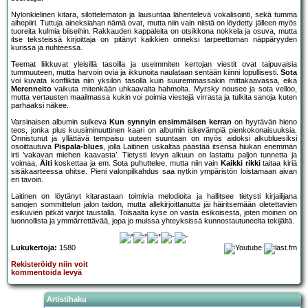
Nylonkielinen kitara, silottelematon ja lausuntaa lähentelevä vokalisointi, sekä tumma
aihepiiri. Tuttuja aineksiahan nämä ovat, mutta niin vain niistä on löydetty jälleen myös
tuoreita kulmia biiseihin. Rakkauden kappaleita on otsikkona nokkela ja osuva, mutta
itse teksteissä kirjoittaja on pitänyt kaikkien onneksi tarpeettoman näppäryyden
kurissa ja nuhteessa.
Teemat liikkuvat yleisillä tasoilla ja useimmiten kertojan viestit ovat taipuvaisia
tummuuteen, mutta harvoin ovia ja ikkunoita naulataan sentään kiinni lopullisesti.
Sota
voi kuvata konfliktia niin yksilön tasolla kuin suuremmassakin mittakaavassa, eikä
Merenneito
vaikuta mitenkään uhkaavalta hahmolta. Myrsky nousee ja sota velloo,
mutta vertausten maailmassa kukin voi poimia viestejä virrasta ja tulkita sanoja kuten
parhaaksi näkee.
Varsinaisen albumin sulkeva
Kun synnyin ensimmäisen kerran
on hyytävän hieno
teos, jonka plus kuusiminuuttinen kaari on albumin iskevämpiä pienkokonaisuuksia.
Onnistunut ja yllättävä tempaisu uuteen suuntaan on myös aidoksi alkubluesiksi
osoittautuva
Pispala-blues
, jolla Laitinen uskaltaa päästää itsensä hiukan enemmän
irti ’vakavan miehen kaavasta’. Tietysti levyn alkuun on lastattu paljon tunnetta ja
voimaa,
Äiti
koskettaa ja em. Sota puhuttelee, mutta niin vain
Kaikki rikki
taitaa kiriä
sisäkaarteessa ohitse. Pieni valonpilkahdus saa nytkin ympäristön loistamaan aivan
eri tavoin.
Laitinen on löytänyt kitarastaan toimivia melodioita ja hallitsee tietysti kirjailijana
sanojen sommittelun jalon taidon, mutta allekirjoittanutta jäi häiritsemään oletettavien
esikuvien pitkät varjot taustalla. Toisaalta kyse on vasta esikoisesta, joten moinen on
luonnollista ja ymmärrettävää, jopa jo muissa yhteyksissä kunnostautuneelta tekijältä.
Lukukertoja:
1580
Rekisteröidy niin voit
kommentoida levyä
Artistihaku