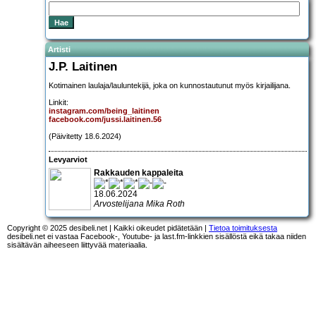
Artisti
J.P. Laitinen
Kotimainen laulaja/lauluntekijä, joka on kunnostautunut myös kirjailijana.
Linkit:
instagram.com/being_laitinen
facebook.com/jussi.laitinen.56
(Päivitetty 18.6.2024)
Levyarviot
Rakkauden kappaleita
18.06.2024
Arvostelijana Mika Roth
Copyright © 2025 desibeli.net | Kaikki oikeudet pidätetään |
Tietoa toimituksesta
desibeli.net ei vastaa Facebook-, Youtube- ja last.fm-linkkien sisällöstä eikä takaa niiden
sisältävän aiheeseen liittyvää materiaalia.