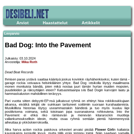
Arviot
Haastattelut
Artikkelit
Levyarvio
Bad Dog: Into the Pavement
Julkaistu: 03.10.2024
Arvostelija:
Mika Roth
Dead Beat Records
Ihmisen paras ystävä saattaa kääntyä joskus kovinkin räyhähenkiseksi, kuten tämä
garage rockia veivaava helsinkiläinen yhtye. Bad Dog -otsikolla löytyy maailmasta
monen monituista bändiä, joten mikä nostaa juuri tämän hurtan muiden mopsien,
puudeleiden ja räksyttäjien eteen? Katsastetaanpa siis Bad Dogin karvojen laatu ja
hammaskaluston mahdollinen terävyys.
Pari vuotta sitten debyytti-EP:nsä julkaissut ryhmä on ehtinyt hioa rokkikoukkujaan
aikansa, eivätkä tekijät ole suinkaan tarttuneet soittimiin suoraan kurahaalareista.
Musiikillista historiaa löytyy useammastakin bändistä ja tuo myös kuuluu läpi
positiivisena voimana, sekä toisinaan jopa suoranaisena rohkeutena. Into the
Pavement ei ehkä riko rämisevän ja menevän kitararockin muotteja
vallankumouksellisin ideoin, mutta osaa ryhmä sentään pientä hämmennystä
aiheuttaa jo ykköskierroksella.
Aika harva action rockia paiskova orkesteri arvaisi pistää
Flower Girl
in kaltaista
kaunokaista keskelle levyä, mutta tällä erää temppu toimii. Näin saadaan samalla