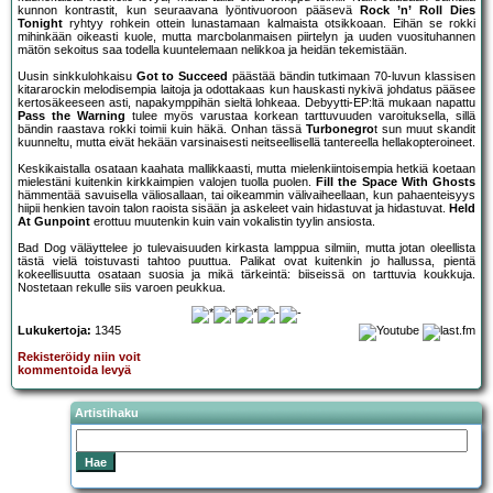
kunnon kontrastit, kun seuraavana lyöntivuoroon pääsevä
Rock ’n’ Roll Dies
Tonight
ryhtyy rohkein ottein lunastamaan kalmaista otsikkoaan. Eihän se rokki
mihinkään oikeasti kuole, mutta marcbolanmaisen piirtelyn ja uuden vuosituhannen
mätön sekoitus saa todella kuuntelemaan nelikkoa ja heidän tekemistään.
Uusin sinkkulohkaisu
Got to Succeed
päästää bändin tutkimaan 70-luvun klassisen
kitararockin melodisempia laitoja ja odottakaas kun hauskasti nykivä johdatus pääsee
kertosäkeeseen asti, napakymppihän sieltä lohkeaa. Debyytti-EP:ltä mukaan napattu
Pass the Warning
tulee myös varustaa korkean tarttuvuuden varoituksella, sillä
bändin raastava rokki toimii kuin häkä. Onhan tässä
Turbonegro
t sun muut skandit
kuunneltu, mutta eivät hekään varsinaisesti neitseellisellä tantereella hellakopteroineet.
Keskikaistalla osataan kaahata mallikkaasti, mutta mielenkiintoisempia hetkiä koetaan
mielestäni kuitenkin kirkkaimpien valojen tuolla puolen.
Fill the Space With Ghosts
hämmentää savuisella väliosallaan, tai oikeammin välivaiheellaan, kun pahaenteisyys
hiipii henkien tavoin talon raoista sisään ja askeleet vain hidastuvat ja hidastuvat.
Held
At Gunpoint
erottuu muutenkin kuin vain vokalistin tyylin ansiosta.
Bad Dog väläyttelee jo tulevaisuuden kirkasta lamppua silmiin, mutta jotan oleellista
tästä vielä toistuvasti tahtoo puuttua. Palikat ovat kuitenkin jo hallussa, pientä
kokeellisuutta osataan suosia ja mikä tärkeintä: biiseissä on tarttuvia koukkuja.
Nostetaan rekulle siis varoen peukkua.
Lukukertoja:
1345
Rekisteröidy niin voit
kommentoida levyä
Artistihaku