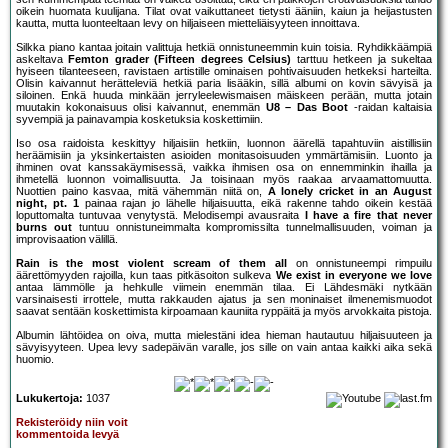
oikein huomata kuulijana. Tilat ovat vaikuttaneet tietysti ääniin, kaiun ja heijastusten
kautta, mutta luonteeltaan levy on hiljaiseen mietteliäisyyteen innoittava.
Silkka piano kantaa joitain valittuja hetkiä onnistuneemmin kuin toisia. Ryhdikkäämpiä
askeltava
Femton grader (Fifteen degrees Celsius)
tarttuu hetkeen ja sukeltaa
hyiseen tilanteeseen, ravistaen artistille ominaisen pohtivaisuuden hetkeksi harteilta.
Olisin kaivannut herätteleviä hetkiä paria lisääkin, sillä albumi on kovin sävyisä ja
siloinen. Enkä huuda minkään jerryleelewismaisen mäiskeen perään, mutta jotain
muutakin kokonaisuus olisi kaivannut, enemmän
U8 – Das Boot
-raidan kaltaisia
syvempiä ja painavampia kosketuksia koskettimiin.
Iso osa raidoista keskittyy hiljaisiin hetkiin, luonnon äärellä tapahtuviin aistillisiin
heräämisiin ja yksinkertaisten asioiden monitasoisuuden ymmärtämisiin. Luonto ja
ihminen ovat kanssakäymisessä, vaikka ihmisen osa on ennemminkin ihailla ja
ihmetellä luonnon voimallisuutta. Ja toisinaan myös raakaa arvaamattomuutta.
Nuottien paino kasvaa, mitä vähemmän niitä on,
A lonely cricket in an August
night, pt. 1
painaa rajan jo lähelle hiljaisuutta, eikä rakenne tahdo oikein kestää
loputtomalta tuntuvaa venytystä. Melodisempi avausraita
I have a fire that never
burns out
tuntuu onnistuneimmalta kompromissilta tunnelmallisuuden, voiman ja
improvisaation välillä.
Rain is the most violent scream of them all
on onnistuneempi rimpuilu
äärettömyyden rajoilla, kun taas pitkäsoiton sulkeva
We exist in everyone we love
antaa lämmölle ja hehkulle viimein enemmän tilaa. Ei Lähdesmäki nytkään
varsinaisesti irrottele, mutta rakkauden ajatus ja sen moninaiset ilmenemismuodot
saavat sentään koskettimista kirpoamaan kauniita ryppäitä ja myös arvokkaita pistoja.
Albumin lähtöidea on oiva, mutta mielestäni idea hieman hautautuu hiljaisuuteen ja
sävyisyyteen. Upea levy sadepäivän varalle, jos sille on vain antaa kaikki aika sekä
huomio.
Lukukertoja:
1037
Rekisteröidy niin voit
kommentoida levyä