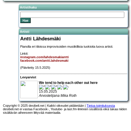
Artistihaku
Artisti
Antti Lähdesmäki
Pianolla eri tiloissa improvisoiden musiikillisia tuokioita luova artisti.
Linkit:
instagram.com/lahdesmakiantti
facebook.com/antti.lahdesmaki
(Päivitetty 15.5.2025)
Levyarviot
We tend to help each other out here
15.05.2025
Arvostelijana Mika Roth
Copyright © 2025 desibeli.net | Kaikki oikeudet pidätetään |
Tietoa toimituksesta
desibeli.net ei vastaa Facebook-, Youtube- ja last.fm-linkkien sisällöstä eikä takaa niiden
sisältävän aiheeseen liittyvää materiaalia.