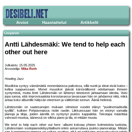
Arviot
Haastattelut
Artikkelit
Levyarvio
Antti Lähdesmäki: We tend to help each
other out here
Julkaistu: 15.05.2025
Arvostelija:
Mika Roth
Howling Jazz
Musiikkia syntyy väistämättä monenlaisissa paikoissa, sillä nuotit ja ideat eivät katso
kelloa saapuessaan. Monet muusikot jäävät kärsivällisesti odottamaan ihmeen
syntymistä, mutta Antti Lähdesmäki on lähtenyt tietoisesti jahtaamaan ideoita. Voisi
jopa sanoa, että improvisaatiota korostavassa tavassaan hän on jahdannut niitä, mikä
antaa koko albumille häilyvän eteerisen ja välittömän tunnun. Ääniä hetkistä.
Lähdesmäki on saatesanojen mukaan viimeiset vuodet elänyt ”puolinomadisella
tyylillä”, kulkien Pohjoismaissa ristiin rastiin. Liikkuessaan hän on etsinyt samalla
pianoja ja tiloja, joiden äärellä on syntynyt joukko kappaleita. Tekotapa määrittää
vahvasti muotoa, äänessä on silkka piano ja tila, ei mitään muuta.
We tend to help each other out here -albumi kokoaa yhteen kolmetoista tuokiota,
Lähdesmäen soolopianodebyyttialbumi onkin askarruttava joukko pianoraitoja. Mitään
sen kummempaa teemaa on vaikea osoittaa, eikä eri paikkojen eroavaisuuksia tahdo