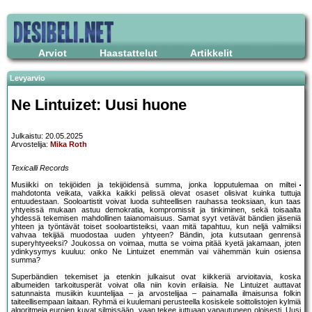
Arviot
Haastattelut
Artikkelit
Levyarvio
Ne Lintuizet: Uusi huone
Julkaistu: 20.05.2025
Arvostelija:
Mika Roth
Texicalli Records
Musiikki on tekijöiden ja tekijöidensä summa, jonka lopputulemaa on miltei
mahdotonta veikata, vaikka kaikki pelissä olevat osaset olisivat kuinka tuttuja
entuudestaan. Sooloartistit voivat luoda suhteellisen rauhassa teoksiaan, kun taas
yhtyeissä mukaan astuu demokratia, kompromissit ja tinkiminen, sekä toisaalta
yhdessä tekemisen mahdollinen taianomaisuus. Samat syyt vetävät bändien jäseniä
yhteen ja työntävät toiset sooloartisteiksi, vaan mitä tapahtuu, kun neljä valmiiksi
vahvaa tekijää muodostaa uuden yhtyeen? Bändin, jota kutsutaan genrensä
superyhtyeeksi? Joukossa on voimaa, mutta se voima pitää kyetä jakamaan, joten
ydinkysymys kuuluu: onko Ne Lintuizet enemmän vai vähemmän kuin osiensa
summa?
Superbändien tekemiset ja etenkin julkaisut ovat kiikkeriä arvioitavia, koska
albumeiden tarkoitusperät voivat olla niin kovin erilaisia. Ne Lintuizet auttavat
satunnaista musiikin kuuntelijaa – ja arvostelijaa – painamalla ilmaisunsa folkin
taiteellisempaan laitaan. Ryhmä ei kuulemani perusteella kosiskele soittolistojen kylmiä
algoritmeja eurojen kuvat silmissään, vaan tekee juttuaan vapautuneen oloisesti. Uusi