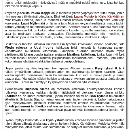
huone onkin mielestäni miellyttävissä määrin musiikki edellä tehty levy, jolta hehkuu
tekemisen riemu ja vapaus.
Yhtyeen jäsenistä
Pekko Käppi
on jo monesta yhteistyöprojektista tuttu tekijä, jonka
nimi nostaa välittömästi odotuksia. Biisintekijöinä
Laura Moisio
ja
Kielo Kärkkäinen
ovat kovaa luokkaa, sekä jo monesti Desibeli.netinkin sivuilla esiintyneitä vankkoja
konkareita.
Lauri Myllymäki
on lähinnä tuttu Moision levyjen krediiteistä, mutta tuokin
kertoo yhteistyön tekemisen jalosta taidosta. Soitinarsenaali suosii akustisia värkkejä
ja periaatteessa folk on kaiken alleen sulkeva kattotermi, mutta tämä katto on korkea,
laaja ja toisinaan sopivasti vuotavakin. Pitkäsoitolla mennään siis musiikki, ja
uskaltaisin jopa lisätä termin ’taide’, edellä, unohtamatta kuitenkaan kuulijaa.
Baskeria ei tarvitse albumia kuunnellessa työntää kovinkaan vinoon päälaelle, sillä
Mietin tulevaa
ja
Uusi huone
hehkuvat folkin lempeä ja kauneutta sangen
viehättävästi akustisella kitarallaan. Simppelin suoraan muotoon nojaa myös
säröisempää kitarasoundia taakse ujuttava
Maailma kallellaan
, jonka lopun kiihkeä
folkrock-messu nousee albumin jälkipuoliskon merkkihetkeksi. Pisteeksi, jota ilman
kokonaisuus olisi jäänyt ehkä liian laihaksi peräpuoleltaan.
Helpompaakin syöttöä tarjotaan toki lapaan. Albumin avaava
Kysymykset 6 & 7
näkee ympärilleen tarkasti, pohtien arjen ns. pakkorakoja lempein kaartein. Vaan
kuinka upealta moniääninen laulu kuulostaakaan, kun kiire ei puske päälle ja äänet
saavat tilaa. Yksistään näiden hetkien ansiosta yhtye kannatti perustaa ja tämä albumi
kuunnella. Eli alussa esitettyyn kysymykseen saadaan oitis vastaus.
Ykkössinkku
Hiljainen vieras
on rootsisen Amerikan countrysoundinsa kanssa
rullaavaa kuultavaa, vaikka mistään hittibiisistä ei olekaan kyse. Uusin sinkku
Laatikkoon
on suora protestilaulu, jonka ironinen teksti on
Bob Dylan
in tekemisten
jälkeläisiä. Sinkuista
Stadion
leijuu lempeimmän tuulen vietävänä, kaihon jalostuessa
ajan pysäyttäväksi pieneksi ihmeeksi. Kontrasti etenkin vauhdikkaasti rallaavan
Enkeli ja demoni
tai
Itketkö viel
-raidan toisenlaiseen herkkyyteen on huima, mutta
juuri nämä reunoja eri tavoin koettelevat palat tekevät kokonaisuudesta lopulta niin
upean.
Sydän täyttyy lämmöstä kun
Hyvä ystävä
kietoo kätensä lopussa ympärille ja piirtää
näennäisen vähistä aineksista vahvan hetken. Käppi, Kärkkäinen, Moisio ja Myllymäki
ovat yhdessä jotain muuta kuin summansa, he siirtyvät uuteen suuntaan ja paikkaan,