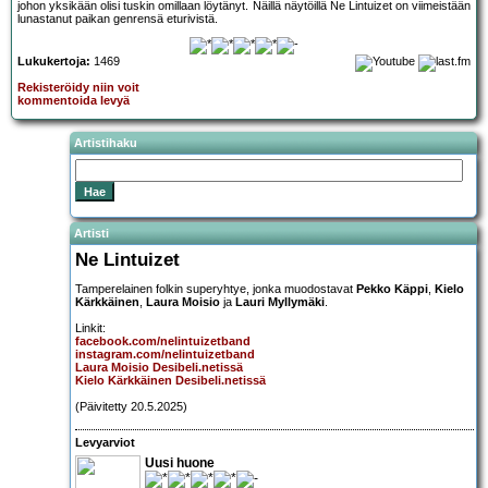
johon yksikään olisi tuskin omillaan löytänyt. Näillä näytöillä Ne Lintuizet on viimeistään
lunastanut paikan genrensä eturivistä.
Lukukertoja:
1469
Rekisteröidy niin voit
kommentoida levyä
Artistihaku
Artisti
Ne Lintuizet
Tamperelainen folkin superyhtye, jonka muodostavat
Pekko Käppi
,
Kielo
Kärkkäinen
,
Laura Moisio
ja
Lauri Myllymäki
.
Linkit:
facebook.com/nelintuizetband
instagram.com/nelintuizetband
Laura Moisio Desibeli.netissä
Kielo Kärkkäinen Desibeli.netissä
(Päivitetty 20.5.2025)
Levyarviot
Uusi huone