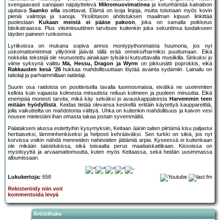
svengaavasti sanojaan näpäyttelevä
Mikromuovimatinea
ja ketunhäntää kainaloon
ujuttava
Saanko olla
osoittavat. Elämä on isoja linjoja, mutta toisinaan myös kovin
pieniä valintoja ja sanoja. Yksilötason ahdistuksen maailman kipuun linkittää
puolestaan
Kukaan meistä ei pääse pakoon
, joka on samalla poikkeus
biisikatraassa. Plus viisiminuuttinen tarvitsee kuitenkin joka sekuntinsa luodakseen
täyden paineen runkoonsa.
Lyriikoissa on mukana sopiva annos montypythonmaista huumoria, jos nyt
uskomattomimmat ylilyönnit jäävät tällä erää onneksi/harmiksi puuttumaan. Eikä
nokkelia tekstejä ole reunustettu ainakaan tylsäksi kutsuttavalla musiikilla. Sinkuksi jo
viime syksynä valittu
Mä, Hessu, Dragon ja Wyrm
on pikkunätti poprokkis, eikä
Rakkauden kesä ’26
hukkaa mahdollisuuttaan löytää avainta sydämiin. Lainailu on
taitolaji ja parhaimmillaan taidelaji.
Suurin osa raidoista on positiivisella tavalla luonnosmaisia, eivätkä ne useimmiten
kellota kuin vajaasta kolmesta minuutista reiluun kolmeen ja puoleen minuuttia. Eikä
enempää monesti tarvita, mikä käy selväksi jo avauskappaleesta
Harvemmin teen
mitään hyödyllistä
. Keidas tietää olevansa keskellä erittäin käytettyä kauppareittiä,
jolla vaikutteilta on mahdotonta välttyä. Uhka on kuitenkin mahdollisuus ja kaivon vesi
nousee mielestäni ihan omasta takaa jostain syvemmältä.
Palatakseni alussa esitettyihin kysymyksiin, Keitaan äänin taiten piirtämä kisu paljastui
herttaiseksi, lämminhenkiseksi ja helposti kehrääväksi. Sen turkki on sileä, jos nyt
korvissa voikin nähdä menneiden nahinoiden jättämiä arpia. Kyseessä ei kuitenkaan
ole mikään taistelukissa, eikä toisaalta perus maatiaiskattikaan. Kissoissa on
mystisyyttä ja arvaamattomuutta, kuten myös Keitaassa, sekä heidän uusimmassa
albumissaan.
Lukukertoja:
658
Rekisteröidy niin voit
kommentoida levyä
Artistihaku