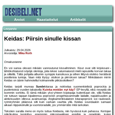
Arviot
Haastattelut
Artikkelit
Levyarvio
Keidas: Piirsin sinulle kissan
Julkaistu: 29.04.2026
Arvostelija:
Mika Roth
Omakustanne
En voi sanoa olevani mikään vannoutunut kissaihminen. Kisut ovat silti kirjoissani
lähtökohtaisesti söpöjä olentoja, joita tekee satunnaisesti mieli rapsutella korvan takaa
ja silitellä. Tältä pohjalta albumin symppis kansikuva ja siihen liittyvä otsikko herättivät
positiivisia tuntoja. Vaan mitä löytyy otsikon ja piirroksen takaa? Minkälaisen mirrin
Keidas on äänin hahmotellut kolmannelle pitkäsoitolleen?
Keidas tarjoili mureaa
Suede
kitaraa ja nokkelaa suomenkielistä poprockia jo
puolentoista vuoden takaisella
Kuinka meidän nyt käy?
EP-levyllä, eikä reseptiä ole
isommin sorkittu. Ei tämä mikään yksi-yhteen kopiopaja kuitenkaan ole, sillä Keidas
vie tuttuun tapaan kipaleensa poprockin progehtavammalle laidalle, napakkuuden ja
aktiivisuuden ollessa avainsanoja. Angloamerikkalainen kitarapoprock soi raukeasti,
rytmiryhmän pitäessä silti kuin varkain vauhtia yllä. Keidas soundaakin samaan
aikaan riippukeinulle ja vuoristoradalle, jos ymmärrätte mitä tarkoitan.
Tekstien saralla meno on myös tuttua Keidasta, niin hyvässä kuin pahassa. Kertojan
näkökulma keskittyy enemmän mikromaailman asioihin ja ongelmiin, kuten