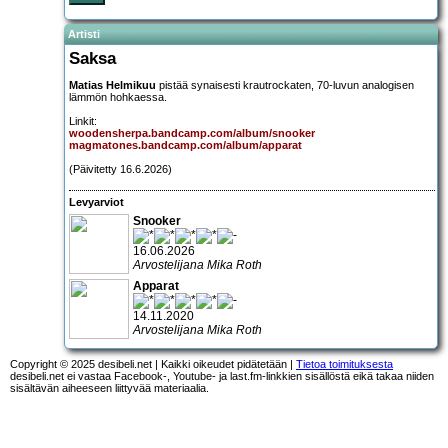
Artisti
Saksa
Matias Helmikuu
pistää synaisesti krautrockaten, 70-luvun analogisen
lämmön hohkaessa.
Linkit:
woodensherpa.bandcamp.com/album/snooker
magmatones.bandcamp.com/album/apparat
(Päivitetty 16.6.2026)
Levyarviot
Snooker
16.06.2026
Arvostelijana Mika Roth
Apparat
14.11.2020
Arvostelijana Mika Roth
Copyright © 2025 desibeli.net | Kaikki oikeudet pidätetään |
Tietoa toimituksesta
desibeli.net ei vastaa Facebook-, Youtube- ja last.fm-linkkien sisällöstä eikä takaa niiden
sisältävän aiheeseen liittyvää materiaalia.