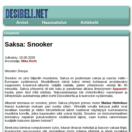
Arviot
Haastattelut
Artikkelit
Levyarvio
Saksa: Snooker
Julkaistu: 16.06.2026
Arvostelija:
Mika Roth
Wooden Sherpa
Snooker on yksi biljardin muodoista. Saksa on puolestaan vakaa ja vauras valtio
Euroopan sydämessä. Musiikillisesti nämä kaksi nimeä kohtaavat arvioitavaksi
saapuneen krautrock-albumin neljällä raidalla, joiden yhteiskesto viistää liki 40
minuuttia. Saksa yhtyeenä oli toki tuttu jo pandemian aikana ilmestyneen
Apparat
in
kautta, joten tiesi mitä odottaa. Naksautetaanpa siis motorikvilkku vasempaan ja
kiihdytetään autobahneja pitkin kohti Düsseldorfia ja krautrockin sydänmaita.
Albumin teemana on snooker, johon Saksa-yhtyeen primus motor
Matias Helmikuu
ihastui kuuleman mukaan pari vuotta sitten. Vihreällä veralla liukuvat pallot ovat
tavallaan kauniita ja niiden loksahtelevat äänet saattavat näyttäytyä suoranaisena
musiikkia korville, jotka kauneuden siitä voivat löytää. Snooker on instrumentaalinen
teemalevy napakan pukukoodiston sisältävästä lajista, vaan kuinka rakennetaan
kuulijalle katsomo äänten keinoin?
Aineksina toimivat rumpukoneen syke, kitaran ilmavat melodiat ja basson vakaat linjat.
Krautrockin perusrungon ylle ripsotellaan myös erilaisia efektejä ja ääniä musiikkia