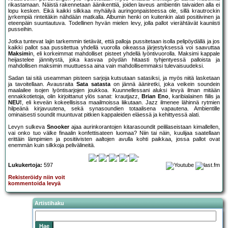
rikastamaan. Näistä rakennetaan äänikenttiä, joiden laveus ambientin taivaiden alla ei
lopu kesken. Eikä kaikki silkkaa myhäilyä auringonpaisteessa ole, sillä krautrockin
jyrkempiä rinteitäkin nähdään matkalla. Albumin henki on kuitenkin alati positiivinen ja
eteenpäin suuntautuva. Todellinen hyvän mielen levy, jolla pallot vierähtävät kauniisti
pusseihin.
Jotka tuntevat lajin tarkemmin tietävät, että palloja pussitetaan isolla pelipöydällä ja jos
kaikki pallot saa pussitettua yhdellä vuorolla oikeassa järjestyksessä voi saavuttaa
Maksimi
n, eli korkeimmat mahdolliset pisteet yhdellä lyöntivuorolla. Maksimi kappale
heijastelee jännitystä, joka kasvaa pöydän hitaasti tyhjentyessä palloista ja
mahdollisen maksimin muuttuessa aina vain mahdollisemmaksi tulevaisuudeksi.
Sadan tai sitä useamman pisteen sarjoja kutsutaan satasiksi, ja myös niitä lasketaan
ja tavoitellaan. Avausraita
Sata satasta
on jännä ääniretki, joka veikein soundein
maalailee isojen lyöntisarjojen joukkoa. Kuunnellessani aluksi levyä ilman mitään
ennakkotietoja, olin kirjoittanut ylös sanat: krautjazz,
Brian Eno
, karibialainen fiilis ja
NEU!
, eli keveän kokeellisissa maailmoissa liikutaan. Jazz ilmenee lähinnä rytmien
hilpeänä kirjavuutena, sekä synasoundien totaalisena vapautena. Ambientille
ominaisesti soundit muuntuvat pitkien kappaleiden eläessä ja kehittyessä alati.
Levyn sulkeva
Snooker
ajaa aurinkorantojen kitarasoundit peililaseistaan kimallellen,
vai onko tuo välke finaalin konfettisateen luomaa? Niin tai näin, kuulijaa saatellaan
erittäin lämpimien ja positiivisten aaltojen avulla kohti paikkaa, jossa pallot ovat
enemmän kuin silkkoja pelivälineitä.
Lukukertoja:
597
Rekisteröidy niin voit
kommentoida levyä
Artistihaku