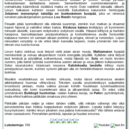
keikauttamaan äärilaidasta toiseen. Samanhenkinen vuoristoratamainen ja
voimakkaita käännöksiä sisältävä matka on myös Outo valoilmiö taivaalla -albumi.
Levyn halkaisee kahteen osaan keskellä kiukutteleva katurockin herkkupala
Jokainen menestynyt taiteilija on itsekeskeinen kusipää
, joka on nimensä
veroinen päiväkirjamainen purkaus
Lou Reed
in hengessä.
Finaalin pitää luonnollisesti olla elämää suurempi, etenkin kun matkan ja draamat
kaaret hipovat jo valmiiksi teltan kattoa.
Kirskuva kateus
levittäytyy yli kymmenen
minuutin alueelle, kasvaen esitykseksi esityksen sisällä. Hitaasti kiihtyvä ja harkiten
harppova, bassolinjastaan postpunkahtava ja koskettimiensa avulla horisonttiin
kaipaava numero on samaan aikaan punkkia ja progea, slovari ja runoesitys. Lopun
minuuttien venyttely ei ole ehkä biisin kannalta tarpeen, mutta ymmärrän toki sen
olevan osa suurta kuvaa.
Levyn kaksi sinkkua ovat tietysti vielä jotain aivan muuta.
Malttamaton
hyppää
menokenkiin ja veivaa alkuperäisen rockin energialla pöydillä. Kyllähän siinä tietysti
lasit lentävät ja pöytäliinat sotkeentuvat, mutta hilpeää on.
Solu
on myös levoton
numero, jolla bändi työstää suomirokkia uuteen aikaan ja osuu jälleen kultasuoneen.
Solun sisarukseksi kirjoissani nouseva
Kahdeksalta landella
kiihtyy myös
amokjuoksun tavoin, kunnes syöveri jalkojen alla on henkilökohtaisen mustan aukon
luokkaa.
Musiikin vivahteikkuus on kenties sirkusta, mutta tässä sirkuksessa ainakin
allekirjoittanut huomaa viihtyvänsä. Tekstien saralla psykedeelisyys pulpahtelee
kroonisesti pintaan, mutta vaikka jossain kohdin huudetaan systemaattisesta
outoudesta, niin koen kuuntelevani aitoa ja alkuperäistä asiaa. En edes väitä
ymmärtäväni
Bulldogit huohottaa
-raidan kaikkia tasoja, tai
Pallo
n pyörähdyksiä,
mutta ehkei kaikkea pidäkään omaksua yksi yhteen.
Pähkäilin pitkään neljän ja viiden tähden välillä, sillä mikään vähempi olisi ollut
perusteetonta loan heittoa huippuluokan esityksen jälkeen. Lopulta kaikki kiteytyy
kysymykseen: toimiko levyn jokainen osa palana kokonaisuutta? Viisi tähteä antavat
oman vastaukseni. Ponnahdan penkistä, taputan ja huudan encorea.
Lukukertoja:
769