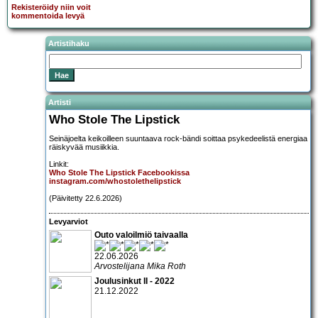
Rekisteröidy niin voit
kommentoida levyä
Artistihaku
Artisti
Who Stole The Lipstick
Seinäjoelta keikoilleen suuntaava rock-bändi soittaa psykedeelistä energiaa
räiskyvää musiikkia.
Linkit:
Who Stole The Lipstick Facebookissa
instagram.com/whostolethelipstick
(Päivitetty 22.6.2026)
Levyarviot
Outo valoilmiö taivaalla
22.06.2026
Arvostelijana Mika Roth
Joulusinkut II - 2022
21.12.2022