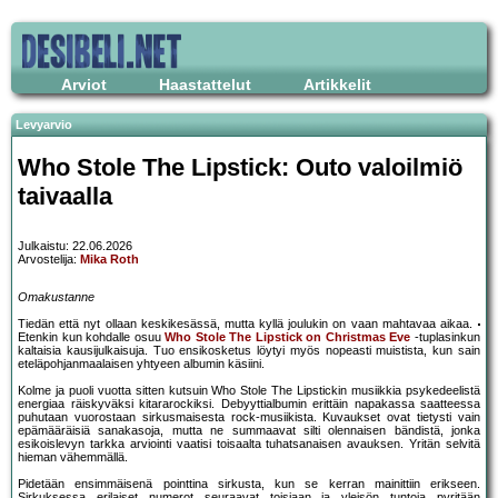
Arviot
Haastattelut
Artikkelit
Levyarvio
Who Stole The Lipstick: Outo valoilmiö
taivaalla
Julkaistu: 22.06.2026
Arvostelija:
Mika Roth
Omakustanne
Tiedän että nyt ollaan keskikesässä, mutta kyllä joulukin on vaan mahtavaa aikaa.
Etenkin kun kohdalle osuu
Who Stole The Lipstick on Christmas Eve
-tuplasinkun
kaltaisia kausijulkaisuja. Tuo ensikosketus löytyi myös nopeasti muistista, kun sain
eteläpohjanmaalaisen yhtyeen albumin käsiini.
Kolme ja puoli vuotta sitten kutsuin Who Stole The Lipstickin musiikkia psykedeelistä
energiaa räiskyväksi kitararockiksi. Debyyttialbumin erittäin napakassa saatteessa
puhutaan vuorostaan sirkusmaisesta rock-musiikista. Kuvaukset ovat tietysti vain
epämääräisiä sanakasoja, mutta ne summaavat silti olennaisen bändistä, jonka
esikoislevyn tarkka arviointi vaatisi toisaalta tuhatsanaisen avauksen. Yritän selvitä
hieman vähemmällä.
Pidetään ensimmäisenä pointtina sirkusta, kun se kerran mainittiin erikseen.
Sirkuksessa erilaiset numerot seuraavat toisiaan ja yleisön tuntoja pyritään