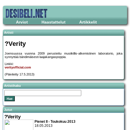
Arviot
Haastattelut
Artikkelit
Artisti
?Verity
Joensuussa vuonna 2009 perustettu musiikillis-alkemistinen laboratorio, joka
synnyttää bändimäisesti laajakangaspoppia.
Linkki:
verityofficial.com
(Päivitetty 17.5.2013)
Artistihaku
Jutut
?Verity
Pienet II - Toukokuu 2013
18.05.2013