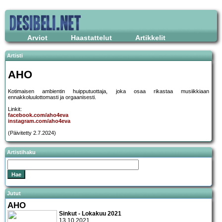
Arviot
Haastattelut
Artikkelit
Artisti
AHO
Kotimaisen ambientin huipputuottaja, joka osaa rikastaa musiikkiaan
ennakkoluulottomasti ja orgaanisesti.
Linkit:
facebook.com/aho4eva
instagram.com/aho4eva
(Päivitetty 2.7.2024)
Artistihaku
Jutut
AHO
Sinkut - Lokakuu 2021
13.10.2021