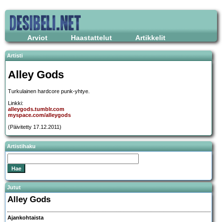
Arviot
Haastattelut
Artikkelit
Artisti
Alley Gods
Turkulainen hardcore punk-yhtye.
Linkki:
alleygods.tumblr.com
myspace.com/alleygods
(Päivitetty 17.12.2011)
Artistihaku
Jutut
Alley Gods
Ajankohtaista