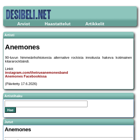
Arviot
Haastattelut
Artikkelit
Artisti
Anemones
90-luvun himmeänhohtoisesta alternative rockista innoitusta hakeva kotimainen
kitararockbändi.
Linkit:
instagram.com/thetrueanemonesband
Anemones Facebookissa
(Päivitetty 17.6.2026)
Artistihaku
Jutut
Anemones