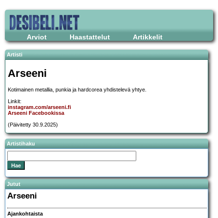
Arviot
Haastattelut
Artikkelit
Artisti
Arseeni
Kotimainen metallia, punkia ja hardcorea yhdistelevä yhtye.
Linkit:
instagram.com/arseeni.fi
Arseeni Facebookissa
(Päivitetty 30.9.2025)
Artistihaku
Jutut
Arseeni
Ajankohtaista