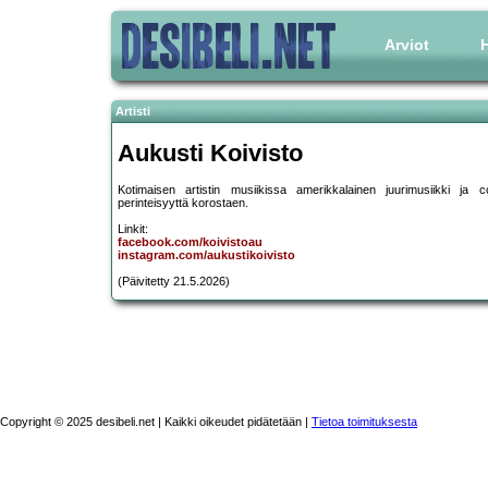
Arviot
H
Artisti
Aukusti Koivisto
Kotimaisen artistin musiikissa amerikkalainen juurimusiikki ja
perinteisyyttä korostaen.
Linkit:
facebook.com/koivistoau
instagram.com/aukustikoivisto
(Päivitetty 21.5.2026)
Copyright © 2025 desibeli.net | Kaikki oikeudet pidätetään |
Tietoa toimituksesta