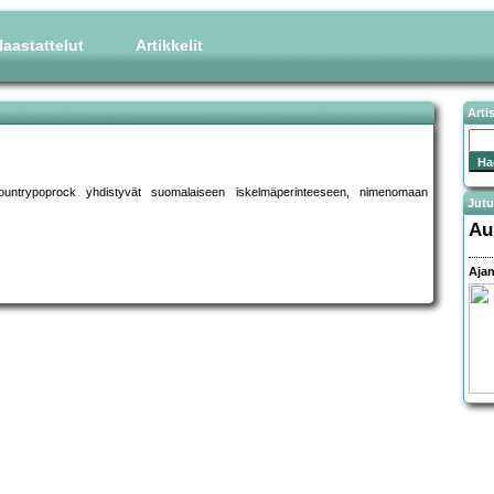
aastattelut
Artikkelit
Arti
 countrypoprock yhdistyvät suomalaiseen iskelmäperinteeseen, nimenomaan
Jutu
Au
Ajan