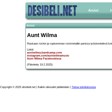
Arviot
H
Artisti
Aunt Wilma
Raskaan rockin ja rupisemman rockmetallin parissa työskentelevä kot
Linkit:
auntwilma.bandcamp.com
instagram.com/auntwilmamusic
Aunt Wilma Facebookissa
(Päivitetty 19.2.2025)
Copyright © 2025 desibeli.net | Kaikki oikeudet pidätetään |
Tietoa toimituksesta