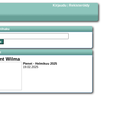
Kirjaudu
Rekisteröidy
|
stihaku
t
nt Wilma
Pienet - Helmikuu 2025
19.02.2025