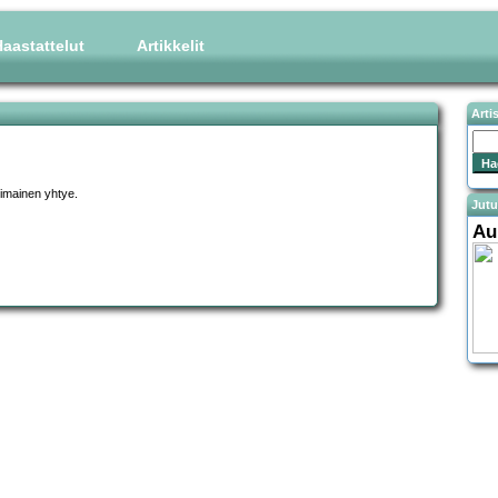
aastattelut
Artikkelit
Arti
imainen yhtye.
Jutu
Au