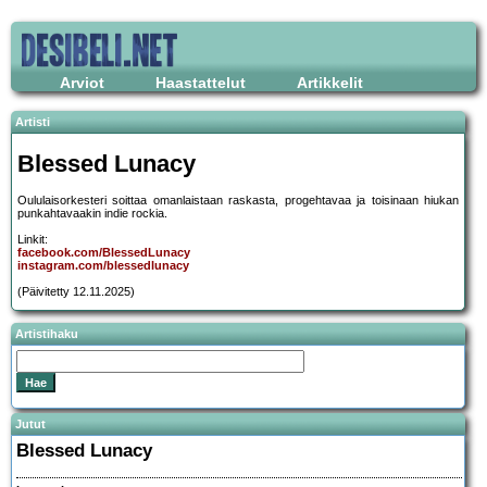
Arviot
Haastattelut
Artikkelit
Artisti
Blessed Lunacy
Oululaisorkesteri soittaa omanlaistaan raskasta, progehtavaa ja toisinaan hiukan
punkahtavaakin indie rockia.
Linkit:
facebook.com/BlessedLunacy
instagram.com/blessedlunacy
(Päivitetty 12.11.2025)
Artistihaku
Jutut
Blessed Lunacy