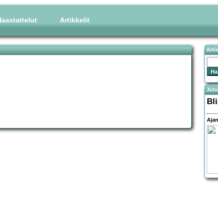
aastattelut
Artikkelit
Arti
Jutu
Bl
Ajan