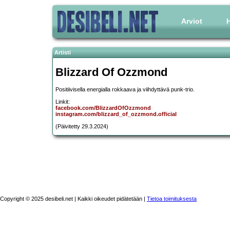
Arviot
H
Artisti
Blizzard Of Ozzmond
Positiivisella energialla rokkaava ja viihdyttävä punk-trio.
Linkit:
facebook.com/BlizzardOfOzzmond
instagram.com/blizzard_of_ozzmond.official
(Päivitetty 29.3.2024)
Copyright © 2025 desibeli.net | Kaikki oikeudet pidätetään |
Tietoa toimituksesta