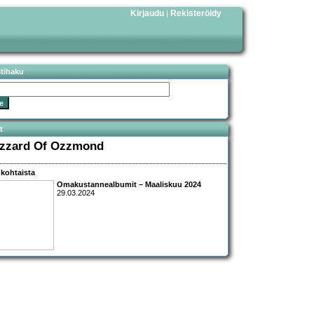
Kirjaudu
Rekisteröidy
|
stihaku
t
izzard Of Ozzmond
kohtaista
Omakustannealbumit – Maaliskuu 2024
29.03.2024