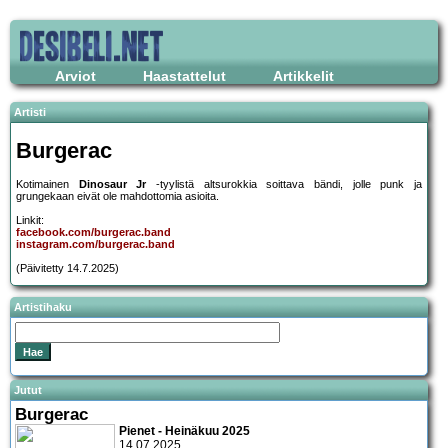
Arviot
Haastattelut
Artikkelit
Artisti
Burgerac
Kotimainen
Dinosaur Jr
-tyylistä altsurokkia soittava bändi, jolle punk ja
grungekaan eivät ole mahdottomia asioita.
Linkit:
facebook.com/burgerac.band
instagram.com/burgerac.band
(Päivitetty 14.7.2025)
Artistihaku
Jutut
Burgerac
Pienet - Heinäkuu 2025
14.07.2025