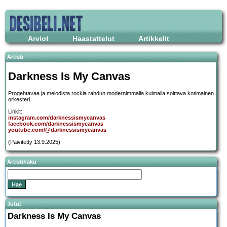
Arviot
Haastattelut
Artikkelit
Artisti
Darkness Is My Canvas
Progehtavaa ja melodista rockia rahdun modernimmalla kulmalla soittava kotimainen
orkesteri.
Linkit:
instagram.com/darknessismycanvas
facebook.com/darknessismycanvas
youtube.com/@darknessismycanvas
(Päivitetty 13.9.2025)
Artistihaku
Jutut
Darkness Is My Canvas