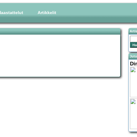
aastattelut
Artikkelit
Arti
Jutu
Di