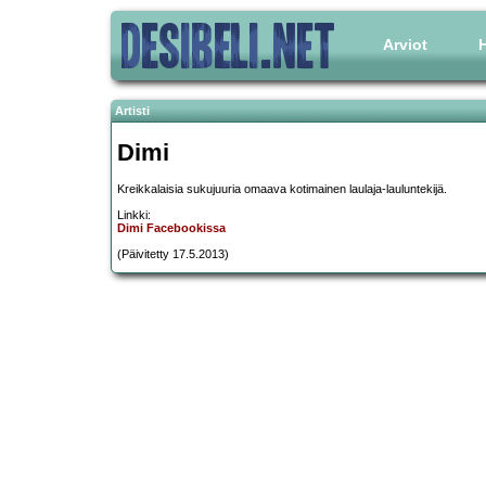
Arviot
H
Artisti
Dimi
Kreikkalaisia sukujuuria omaava kotimainen laulaja-lauluntekijä.
Linkki:
Dimi Facebookissa
(Päivitetty 17.5.2013)