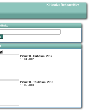
Kirjaudu
Rekisteröidy
|
stihaku
t
mi
Pienet II - Huhtikuu 2012
18.04.2012
Pienet II - Toukokuu 2013
18.05.2013