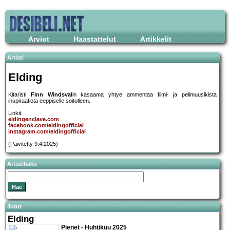
Arviot
Haastattelut
Artikkelit
Artisti
Elding
Kitaristi
Finn Windsval
in kasaama yhtye ammentaa filmi- ja pelimuusikista
inspiraatiota eeppiselle soitolleen.
Linkit:
eldingenclave.com
facebook.com/eldingofficial
instagram.com/eldingofficial
(Päivitetty 9.4.2025)
Artistihaku
Jutut
Elding
Pienet - Huhtikuu 2025