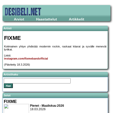
Arviot
Haastattelut
Artikkelit
Artisti
FIXME
Kotimainen yhtye yhdistää modernin rockin, raskaat kitarat ja syvälle menevät
lyriikat.
Linkit:
instagram.com/fixmebandofficial
(Päivitetty 18.3.2026)
Artistihaku
Jutut
FIXME
Pienet - Maaliskuu 2026
18.03.2026