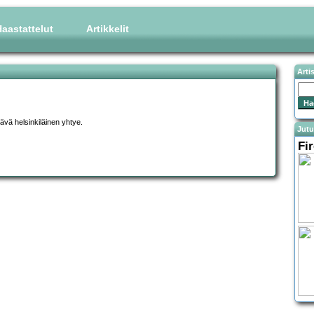
aastattelut
Artikkelit
Arti
ävä helsinkiläinen yhtye.
Jutu
Fi