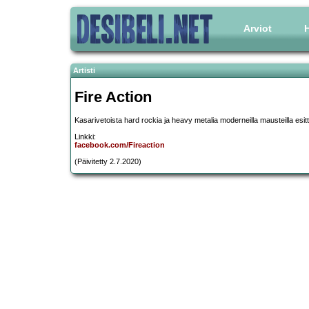
Arviot
H
Artisti
Fire Action
Kasarivetoista hard rockia ja heavy metalia moderneilla mausteilla esitt
Linkki:
facebook.com/Fireaction
(Päivitetty 2.7.2020)