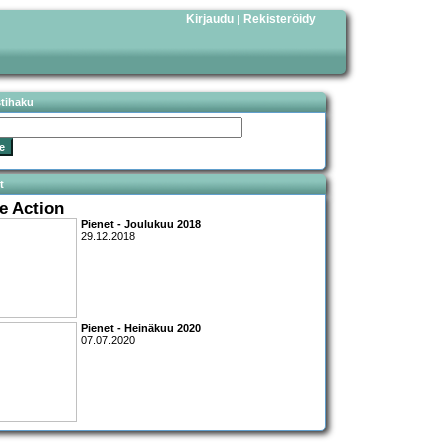
Kirjaudu
Rekisteröidy
|
stihaku
t
re Action
Pienet - Joulukuu 2018
29.12.2018
Pienet - Heinäkuu 2020
07.07.2020