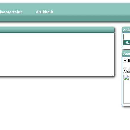
aastattelut
Artikkelit
Arti
Jutu
Fu
Ajan