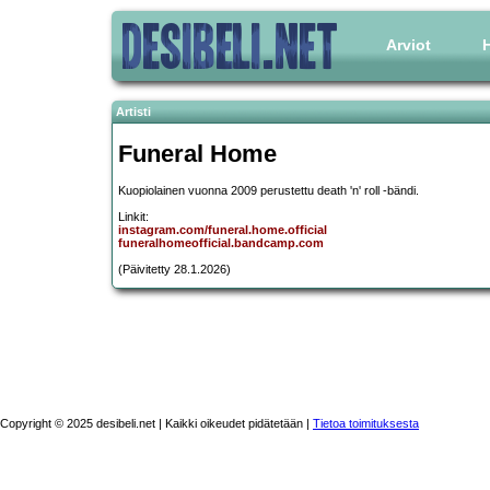
Arviot
H
Artisti
Funeral Home
Kuopiolainen vuonna 2009 perustettu death 'n' roll -bändi.
Linkit:
instagram.com/funeral.home.official
funeralhomeofficial.bandcamp.com
(Päivitetty 28.1.2026)
Copyright © 2025 desibeli.net | Kaikki oikeudet pidätetään |
Tietoa toimituksesta