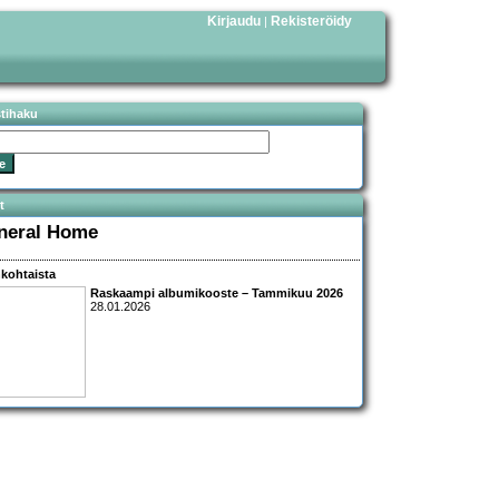
Kirjaudu
Rekisteröidy
|
stihaku
t
neral Home
kohtaista
Raskaampi albumikooste – Tammikuu 2026
28.01.2026