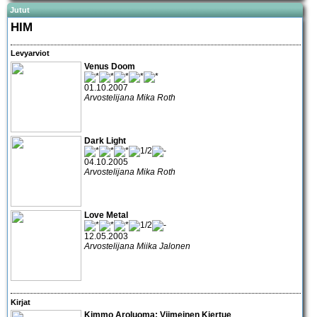
Jutut
HIM
Levyarviot
Venus Doom
01.10.2007
Arvostelijana Mika Roth
Dark Light
04.10.2005
Arvostelijana Mika Roth
Love Metal
12.05.2003
Arvostelijana Miika Jalonen
Kirjat
Kimmo Aroluoma: Viimeinen Kiertue