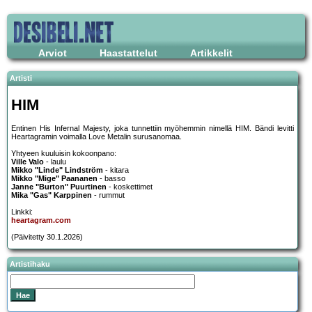
Arviot
Haastattelut
Artikkelit
Artisti
HIM
Entinen His Infernal Majesty, joka tunnettiin myöhemmin nimellä HIM. Bändi levitti
Heartagramin voimalla Love Metalin surusanomaa.
Yhtyeen kuuluisin kokoonpano:
Ville Valo
- laulu
Mikko "Linde" Lindström
- kitara
Mikko "Mige" Paananen
- basso
Janne "Burton" Puurtinen
- koskettimet
Mika "Gas" Karppinen
- rummut
Linkki:
heartagram.com
(Päivitetty 30.1.2026)
Artistihaku