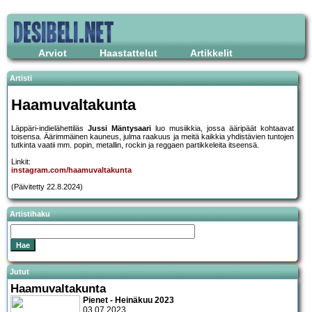
Arviot
Haastattelut
Artikkelit
Artisti
Haamuvaltakunta
Läppäri-indielähettiläs
Jussi Mäntysaari
luo musiikkia, jossa ääripäät kohtaavat
toisensa. Äärimmäinen kauneus, julma raakuus ja meitä kaikkia yhdistävien tuntojen
tutkinta vaatii mm. popin, metallin, rockin ja reggaen partikkeleita itseensä.
Linkit:
instagram.com/haamuvaltakunta
(Päivitetty 22.8.2024)
Artistihaku
Jutut
Haamuvaltakunta
Pienet - Heinäkuu 2023
03.07.2023