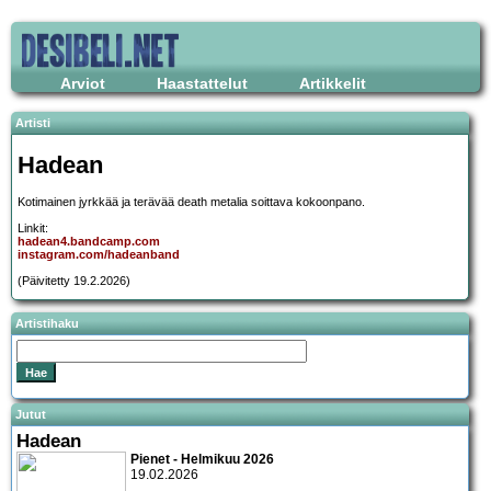
Arviot
Haastattelut
Artikkelit
Artisti
Hadean
Kotimainen jyrkkää ja terävää death metalia soittava kokoonpano.
Linkit:
hadean4.bandcamp.com
instagram.com/hadeanband
(Päivitetty 19.2.2026)
Artistihaku
Jutut
Hadean
Pienet - Helmikuu 2026
19.02.2026