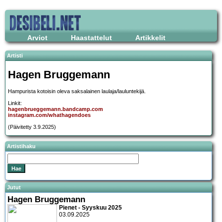
Arviot
Haastattelut
Artikkelit
Artisti
Hagen Bruggemann
Hampurista kotoisin oleva saksalainen laulaja/lauluntekijä.
Linkit:
hagenbrueggemann.bandcamp.com
instagram.com/whathagendoes
(Päivitetty 3.9.2025)
Artistihaku
Jutut
Hagen Bruggemann
Pienet - Syyskuu 2025
03.09.2025