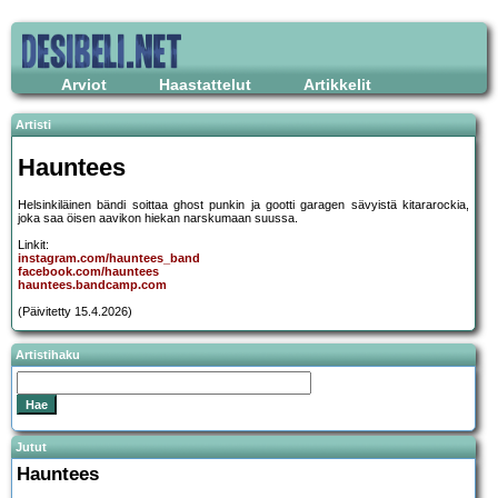
Arviot
Haastattelut
Artikkelit
Artisti
Hauntees
Helsinkiläinen bändi soittaa ghost punkin ja gootti garagen sävyistä kitararockia,
joka saa öisen aavikon hiekan narskumaan suussa.
Linkit:
instagram.com/hauntees_band
facebook.com/hauntees
hauntees.bandcamp.com
(Päivitetty 15.4.2026)
Artistihaku
Jutut
Hauntees