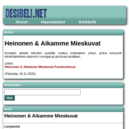
Arviot
Haastattelut
Artikkelit
Artisti
Heinonen & Aikamme Mieskuvat
Koviakin aiheita tekstien puolella ruotiva kotimainen yhtye, jonka kevyesti
iskelmäpitoinen poprock svengaa ja groovaa tavallaan.
Linkki:
Heinonen & Aikamme Mieskuvat Facebookissa
(Päivitetty 18.11.2025)
Artistihaku
Jutut
Heinonen & Aikamme Mieskuvat
Levyarviot