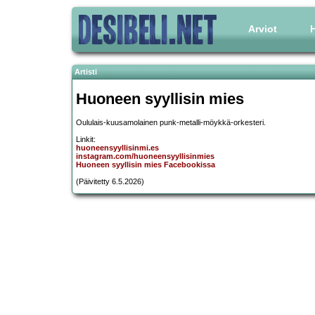
Arviot
H
Artisti
Huoneen syyllisin mies
Oululais-kuusamolainen punk-metalli-möykkä-orkesteri.
Linkit:
huoneensyyllisinmi.es
instagram.com/huoneensyyllisinmies
Huoneen syyllisin mies Facebookissa
(Päivitetty 6.5.2026)