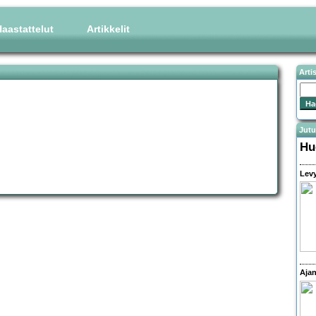
aastattelut
Artikkelit
Arti
Jutu
Hu
Levy
Ajan