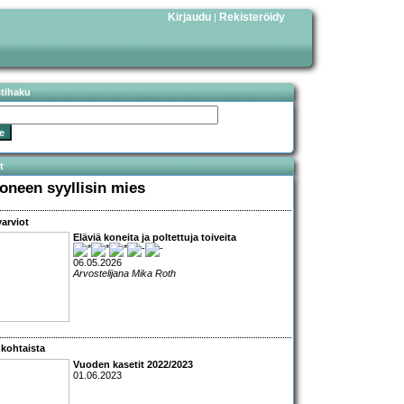
Kirjaudu
Rekisteröidy
|
stihaku
t
oneen syyllisin mies
arviot
Eläviä koneita ja poltettuja toiveita
06.05.2026
Arvostelijana Mika Roth
kohtaista
Vuoden kasetit 2022/2023
01.06.2023