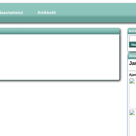
aastattelut
Artikkelit
Arti
Jutu
Ja
Ajan