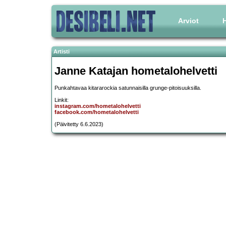
Arviot
H
Artisti
Janne Katajan hometalohelvetti
Punkahtavaa kitararockia satunnaisilla grunge-pitoisuuksilla.
Linkit:
instagram.com/hometalohelvetti
facebook.com/hometalohelvetti
(Päivitetty 6.6.2023)